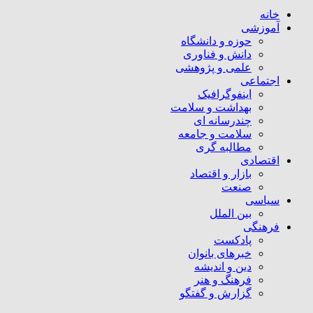
خانه
آموزشی
حوزه و دانشگاه
دانش و فناوری
علمی و پژوهشی
اجتماعی
اینفوگرافیک
بهداشت و سلامت
چندرسانه ای
سلامت و جامعه
مطالبه گری
اقتصادی
بازار و اقتصاد
صنعت
سیاسی
بین الملل
فرهنگی
پادکست
خبرهای بانوان
دین و اندیشه
فرهنگ و هنر
گزارش و گفتگو