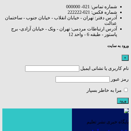
شماره تماس: 021- 000000
شماره فکس: 021-222222
آدرس دفتر: تهران - خیابان انقلاب - خیابان جنوب - ساختمان
عدالت
آدرس ارتباطات مردمی: تهران - ونک - خیابان آزادی- برج
پاستور - طبقه 6 - واحد 12
ورود به سایت
×
نام کاربری یا نشانی ایمیل
رمز عبور
مرا به خاطر بسپار
پایگاه خبری نشر تعلیم