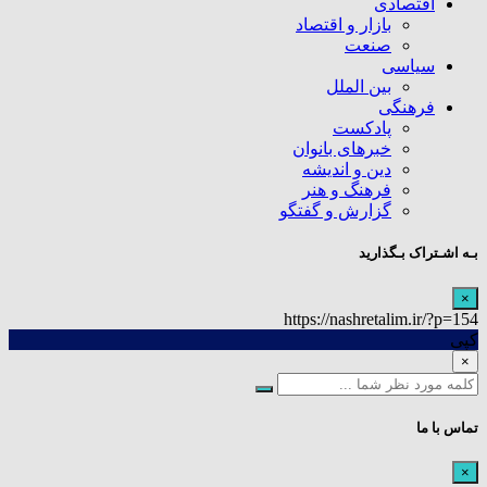
اقتصادی
بازار و اقتصاد
صنعت
سیاسی
بین الملل
فرهنگی
پادکست
خبرهای بانوان
دین و اندیشه
فرهنگ و هنر
گزارش و گفتگو
بـه اشـتراک بـگذارید
×
https://nashretalim.ir/?p=154
کپی
×
تماس با ما
×