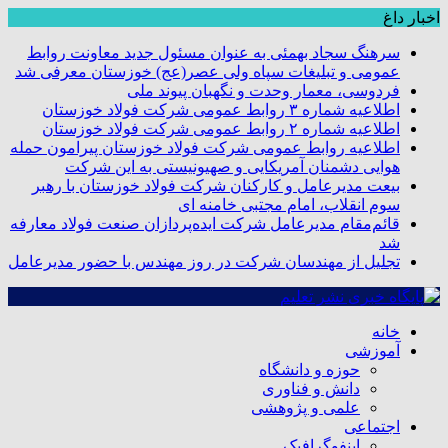
اخبار داغ
سرهنگ سجاد بهمئی به عنوان مسئول جدید معاونت روابط
عمومی و تبلیغات سپاه ولی عصر(عج) خوزستان معرفی شد
فردوسی، معمار وحدت و نگهبان پیوند ملی
اطلاعیه شماره ۳ روابط عمومی شرکت فولاد خوزستان
اطلاعیه شماره ۲ روابط عمومی شرکت فولاد خوزستان
اطلاعیه روابط عمومی شرکت فولاد خوزستان پیرامون حمله
هوایی دشمنان آمریکایی و صهیونیستی به این شرکت
بیعت مدیرعامل و کارکنان شرکت فولاد خوزستان با رهبر
سوم انقلاب، امام مجتبی خامنه ای
قائم‌مقام مدیرعامل شرکت ایده‌پردازان صنعت فولاد معارفه
شد
تجلیل از مهندسان شرکت در روز مهندس با حضور مدیرعامل
خانه
آموزشی
حوزه و دانشگاه
دانش و فناوری
علمی و پژوهشی
اجتماعی
اینفوگرافیک