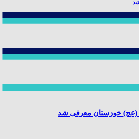
شد
ر(عج) خوزستان معرفی شد