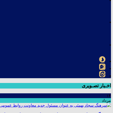
اخـبار تصـویری
۱۴
مرداد