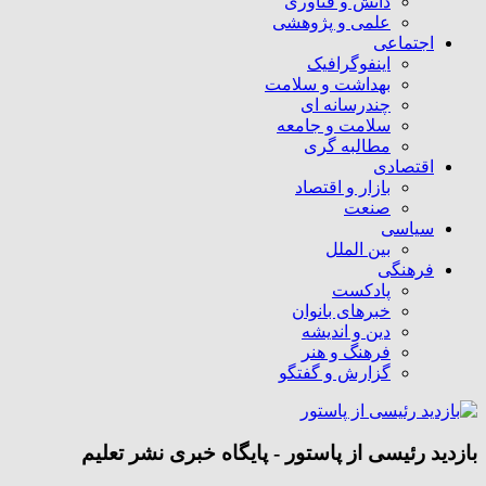
دانش و فناوری
علمی و پژوهشی
اجتماعی
اینفوگرافیک
بهداشت و سلامت
چندرسانه ای
سلامت و جامعه
مطالبه گری
اقتصادی
بازار و اقتصاد
صنعت
سیاسی
بین الملل
فرهنگی
پادکست
خبرهای بانوان
دین و اندیشه
فرهنگ و هنر
گزارش و گفتگو
بازدید رئیسی از پاستور - پایگاه خبری نشر تعلیم