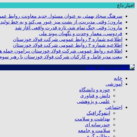
اخبار داغ
سرهنگ سجاد بهمئی به عنوان مسئول جدید معاونت روابط عم
مارون؛ وقتی مدیریت، از پشت میز عبور می‌کند و به خط تولید
مارون؛ وقتی جنگ تمام شد، تازه قدرت واقعی آغاز شد
فردوسی، معمار وحدت و نگهبان پیوند ملی
اطلاعیه شماره ۳ روابط عمومی شرکت فولاد خوزستان
اطلاعیه شماره ۲ روابط عمومی شرکت فولاد خوزستان
اطلاعیه روابط عمومی شرکت فولاد خوزستان پیرامون حمله هو
بیعت مدیرعامل و کارکنان شرکت فولاد خوزستان با رهبر سوم ا
خانه
آموزشی
حوزه و دانشگاه
دانش و فناوری
علمی و پژوهشی
اجتماعی
اینفوگرافیک
بهداشت و سلامت
چندرسانه ای
سلامت و جامعه
مطالبه گری