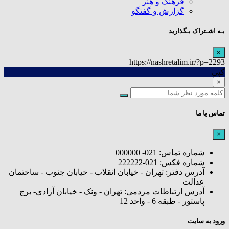
فرهنگ و هنر
گزارش و گفتگو
بـه اشـتراک بـگذارید
×
https://nashretalim.ir/?p=2293
کپی
×
تماس با ما
×
شماره تماس: 021- 000000
شماره فکس: 021-222222
آدرس دفتر: تهران - خیابان انقلاب - خیابان جنوب - ساختمان
عدالت
آدرس ارتباطات مردمی: تهران - ونک - خیابان آزادی- برج
پاستور - طبقه 6 - واحد 12
ورود به سایت