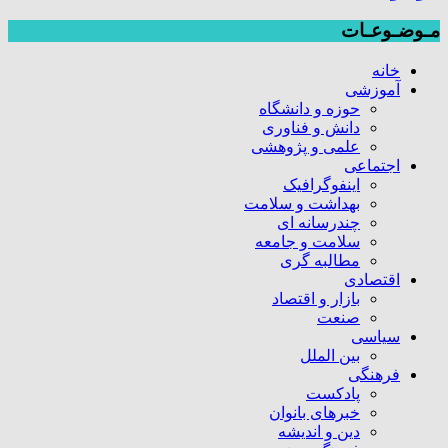
مـوضـوعـات
خانه
آموزشی
حوزه و دانشگاه
دانش و فناوری
علمی و پژوهشی
اجتماعی
اینفوگرافیک
بهداشت و سلامت
چندرسانه ای
سلامت و جامعه
مطالبه گری
اقتصادی
بازار و اقتصاد
صنعت
سیاسی
بین الملل
فرهنگی
پادکست
خبرهای بانوان
دین و اندیشه