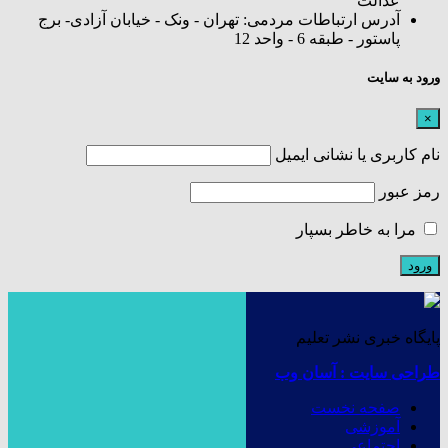
عدالت
آدرس ارتباطات مردمی: تهران - ونک - خیابان آزادی- برج
پاستور - طبقه 6 - واحد 12
ورود به سایت
×
نام کاربری یا نشانی ایمیل
رمز عبور
مرا به خاطر بسپار
پایگاه خبری نشر تعلیم
طراحی سایت : آسان وب
صفحه نخست
آموزشی
اجتماعی