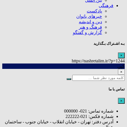
بین الملل
فرهنگی
پادکست
خبرهای بانوان
دین و اندیشه
فرهنگ و هنر
گزارش و گفتگو
بـه اشـتراک بـگذارید
×
https://nashretalim.ir/?p=1244
کپی
×
تماس با ما
×
شماره تماس: 021- 000000
شماره فکس: 021-222222
آدرس دفتر: تهران - خیابان انقلاب - خیابان جنوب - ساختمان