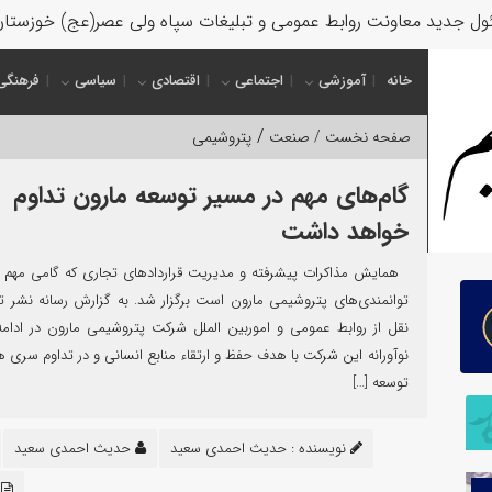
ل جدید معاونت روابط عمومی و تبلیغات سپاه ولی عصر(عج) خوزستا
خانه
آموزشی
اجتماعی
اقتصادی
سیاسی
فرهنگی
/
صفحه نخست /
صنعت
پتروشیمی
گام‌های مهم در مسیر توسعه مارون تداوم
خواهد داشت
همایش مذاکرات پیشرفته و مدیریت قراردادهای تجاری که گامی مهم د
توانمندی‌های پتروشیمی مارون است برگزار شد. به گزارش رسانه نشر تع
نقل از روابط عمومی و اموربین الملل شرکت پتروشیمی مارون در ادامه
نوآورانه این شرکت با هدف حفظ و ارتقاء منابع انسانی و در تداوم سری 
توسعه […]
نویسنده :
حدیث احمدی سعید
حدیث احمدی سعید
ک