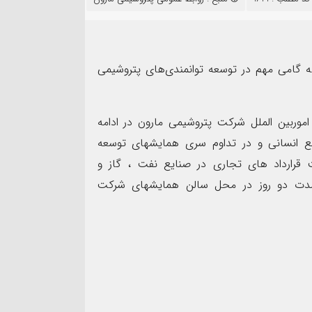
۱۴
مرداد
 گامی مهم در توسعه توانمندی‌های پتروشیمی
اموربین الملل شرکت پتروشیمی مارون در ادامه
اد بهمئی به عنوان مسئول
بع انسانی و در تداوم سری همایشهای توسعه
نت روابط عمومی و تبلیغات
پیام فرمانده سپاه شهرس
 قرارداد های تجاری در صنایع نفت ، گاز و
 عصر(عج) خوزستان معرفی شد
به مناسبت اربعین حسین
ا سخنرانی پروفسور Rene Deceunick به مدت دو روز در محل سالن همایشهای شرکت