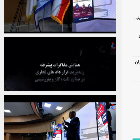
نی
ان