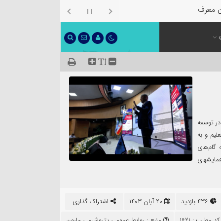
ن معرفی شد
ر توسعه
لیم و به
 گام‌های
همایشهای
436 بازدید
20 آبان 1403
اشتراک گذاری
د مطلب : 1621
منبع :
روابط عمومی پتروشیمی مارون