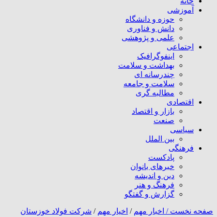
خانه
آموزشی
حوزه و دانشگاه
دانش و فناوری
علمی و پژوهشی
اجتماعی
اینفوگرافیک
بهداشت و سلامت
چندرسانه ای
سلامت و جامعه
مطالبه گری
اقتصادی
بازار و اقتصاد
صنعت
سیاسی
بین الملل
فرهنگی
پادکست
خبرهای بانوان
دین و اندیشه
فرهنگ و هنر
گزارش و گفتگو
صفحه نخست /
اخبار مهم
/
اخیار مهم
/
شرکت فولاد خوزستان