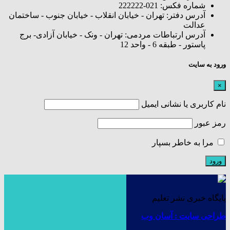
شماره فکس: 021-222222
آدرس دفتر: تهران - خیابان انقلاب - خیابان جنوب - ساختمان
عدالت
آدرس ارتباطات مردمی: تهران - ونک - خیابان آزادی- برج
پاستور - طبقه 6 - واحد 12
ورود به سایت
×
نام کاربری یا نشانی ایمیل
رمز عبور
مرا به خاطر بسپار
پایگاه خبری نشر تعلیم
طراحی سایت : آسان وب