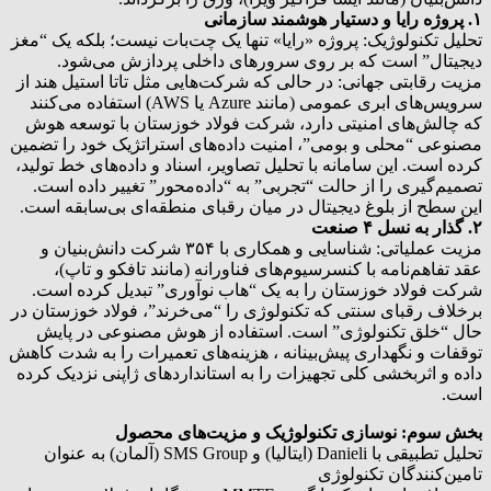
۱. پروژه رایا و دستیار هوشمند سازمانی
تحلیل تکنولوژیک: پروژه «رایا» تنها یک چت‌بات نیست؛ بلکه یک “مغز
دیجیتال” است که بر روی سرورهای داخلی پردازش می‌شود.
مزیت رقابتی جهانی: در حالی که شرکت‌هایی مثل تاتا استیل هند از
سرویس‌های ابری عمومی (مانند Azure یا AWS) استفاده می‌کنند
که چالش‌های امنیتی دارد، شرکت فولاد خوزستان با توسعه هوش
مصنوعی “محلی و بومی”، امنیت داده‌های استراتژیک خود را تضمین
کرده است. این سامانه با تحلیل تصاویر، اسناد و داده‌های خط تولید،
تصمیم‌گیری را از حالت “تجربی” به “داده‌محور” تغییر داده است.
این سطح از بلوغ دیجیتال در میان رقبای منطقه‌ای بی‌سابقه است.
۲. گذار به نسل ۴ صنعت
مزیت عملیاتی: شناسایی و همکاری با ۳۵۴ شرکت دانش‌بنیان و
عقد تفاهم‌نامه با کنسرسیوم‌های فناورانه (مانند تافکو و تاپ)،
شرکت فولاد خوزستان را به یک “هاب نوآوری” تبدیل کرده است.
برخلاف رقبای سنتی که تکنولوژی را “می‌خرند”، فولاد خوزستان در
حال “خلق تکنولوژی” است. استفاده از هوش مصنوعی در پایش
توقفات و نگهداری پیش‌بینانه ، هزینه‌های تعمیرات را به شدت کاهش
داده و اثربخشی کلی تجهیزات را به استانداردهای ژاپنی نزدیک کرده
است.
بخش سوم: نوسازی تکنولوژیک و مزیت‌های محصول
تحلیل تطبیقی با Danieli (ایتالیا) و SMS Group (آلمان) به عنوان
تامین‌کنندگان تکنولوژی