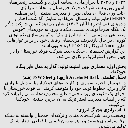
۲۰۲۴ و ۲۰۲۵ با بحران‌های بی‌سابقه انرژی و گسست زنجیره‌های
تامین روبرو شد، شرکت فولاد خوزستان با اتخاذ استراتژی
«تاب‌آوری فعال»، مدلی نوین از مدیریت صنعتی را در منطقه
MENA (خاورمیانه و شمال آفریقا) به نمایش گذاشت. اخبار و
داده‌های فنی اخیر (تا آبان ۱۴۰۴) نشان می‌دهد که این شرکت دیگر
یک بنگاه صرفاً تولیدی نیست، بلکه با ورود به حوزه‌های “هوش
مصنوعی سازمانی”، “تولید انرژی پاک” و “بومی‌سازی تکنولوژی
کوره”، در حال بازتعریف مزیت‌های رقابتی خود در برابر غول‌هایی
نظیر Nucor آمریکا و POSCO کره جنوبی است.
این گزارش تحقیقاتی، جایگاه جدید شرکت فولاد خوزستان را در
چهار محور استراتژیک واکاوی می‌کند.
بخش اول: معماری نوین امنیت تولید؛ گذار به مدل «ابر-بنگاه
خودکفا»
تحلیل تطبیقی با ArcelorMittal (اروپا) و JSW Steel (هند)
در دو سال اخیر، بسیاری از کارخانه‌های فولاد اروپا به دلیل ناترازی
گاز و برق، خطوط تولید خود را متوقف کردند. اما فولاد خوزستان با
اجرای یک «کودتای زیرساختی» علیه محدودیت‌ها، مدلی را پیاده کرد
که در ادبیات مدیریت استراتژیک به آن جزیره صنعتی خودکفا
می‌گویند.
۱. استراتژی هجینگ انرژی:
وضعیت رقبا: شرکت‌های هندی و ترکیه‌ای همچنان وابسته به شبکه
برق سراسری هستند و با هر نوسان قیمتی یا قطعی، دچار شوک
تولید می‌شوند.