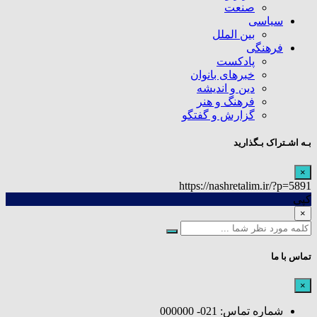
صنعت
سیاسی
بین الملل
فرهنگی
پادکست
خبرهای بانوان
دین و اندیشه
فرهنگ و هنر
گزارش و گفتگو
بـه اشـتراک بـگذارید
×
https://nashretalim.ir/?p=5891
کپی
×
تماس با ما
×
شماره تماس: 021- 000000