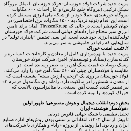
مزیت جدید شرکت فولاد خوزستان: فولاد خوزستان با تملک نیروگاه
سیکل ترکیبی (نیروگاه خلیج فارس) و آغاز احداث ۶۰۰ مگاوات
نیروگاه خورشیدی، عملاً خود را از شبکه ملی انرژی مستقل کرده
است. این اقدام (تولید نزدیک به ۱۵۰۰ مگاوات برق اختصاصی) در
جهان کم‌نظیر است. در حالی که ThyssenKrupp آلمان برای تامین
انرژی سبز محتاج قراردادهای دولتی است، شرکت فولاد خوزستان
تولیدکننده انرژی خود شده است. این یعنی تضمین “پایداری تولید” در
سال‌هایی که رقبا در خاموشی به سر می‌برند.
۲. تثبیت امنیت خوراک
مزیت جدید: با بهره‌برداری کامل از معادن و کارخانجات کنسانتره و
گندله‌سازی (سناباد و توسعه‌های اخیر)، شرکت فولاد خوزستان
ریسک نوسانات قیمت سنگ آهن را به صفر رسانده است. در
مقایسه با فولادسازان چینی که ۶۰٪ سنگ آهن خود را وارد می‌کنند،
فولاد خوزستان بر روی یک “زنجیره ارزش بسته” نشسته است که
از معدن تا شمش را در مالکیت دارد. راه‌اندازی مگامدول «زمزم ۳»
نیز تضمین‌کننده کیفیت آهن اسفنجی با متالیزاسیون بالاست که
خوراک کوره‌ها را بیمه کرده است.
بخش دوم: انقلاب دیجیتال و هوش مصنوعی؛ ظهور اولین
«فولادساز هوشمند» ایران
تحلیل تطبیقی با شبکه جهانی فانوس دریایی
تا پیش از سال ۱۴۰۴، انتقاداتی بر سنتی بودن روش‌های اداره صنایع
ایران وارد بود. اما رونمایی از پروژه «رایا» و همکاری با شرکت‌های
دانش‌بنیان (مانند آیسا فراگیر ویرا)، ورق را برگرداند.