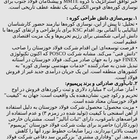
خبر توافق استراتژیک با گروه MMTE و پیشگامان فولاد جنوب برای
نوسازی کوره‌های قوس الکتریکی، یک نقطه عطف تاریخی است.
۱. بومی‌سازی دانش طراحی کوره :
• تحلیل: تا پیش از این، نوسازی کوره‌ها نیازمند حضور کارشناسان
ایتالیایی یا آلمانی بود. اقدام KSC برای بازطراحی و ارتقای کوره‌ها با
دانش ایرانی، شکستی برای رژیم تحریم‌ها و یک مزیت اقتصادی
عظیم است.
• فرصت توسعه‌ای: این اقدام شرکت فولاد خوزستان را صاحب
“دانش فنی” می‌کند. مشابه شرکت POSCO که اکنون تکنولوژی
FINEX خود را به جهان صادر می‌کند، فولاد خوزستان در آستانه
تبدیل شدن به صادرکننده “خدمات مهندسی نوسازی کوره” به
کشورهای منطقه است. این یک جریان درآمدی جدید غیر از فروش
فولاد است.
۲. تاب‌آوری صادراتی و برند پریمیوم:
• آمار: صادرات ۳ میلیارد دلاری و ثبت رکوردهای فروش در اوج
تحریم و رکود چین، نشان‌دهنده یک واقعیت است: جهان به “کیفیت”
فولاد خوزستان معتاد شده است.
• مزیت محصول: محصول شرکت فولاد خوزستان به دلیل استفاده
از آهن اسفنجی با کیفیت (تولید شده در زمزم ۳) و عدم استفاده از
قراضه‌های نامرغوب، دارای “ثبات آنالیز” است. مشتریان خارجی
(نوردکاران) حاضرند برای بیلت شرکت فولاد خوزستان “پریمیوم”
(قیمت بالاتر) بپردازند، زیرا ضایعات خطوط نورد آنها را کاهش
می‌دهد. این “وفاداری مشتری” بزرگترین سد دفاعی شرکت فولاد