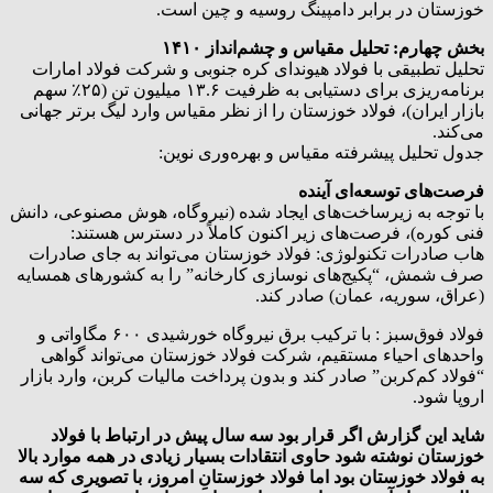
خوزستان در برابر دامپینگ روسیه و چین است.
بخش چهارم: تحلیل مقیاس و چشم‌انداز ۱۴۱۰
تحلیل تطبیقی با فولاد هیوندای کره جنوبی و شرکت فولاد امارات
برنامه‌ریزی برای دستیابی به ظرفیت ۱۳.۶ میلیون تن (۲۵٪ سهم
بازار ایران)، فولاد خوزستان را از نظر مقیاس وارد لیگ برتر جهانی
می‌کند.
جدول تحلیل پیشرفته مقیاس و بهره‌وری نوین:
فرصت‌های توسعه‌ای آینده
با توجه به زیرساخت‌های ایجاد شده (نیروگاه، هوش مصنوعی، دانش
فنی کوره)، فرصت‌های زیر اکنون کاملاً در دسترس هستند:
هاب صادرات تکنولوژی: فولاد خوزستان می‌تواند به جای صادرات
صرف شمش، “پکیج‌های نوسازی کارخانه” را به کشورهای همسایه
(عراق، سوریه، عمان) صادر کند.
فولاد فوق‌سبز : با ترکیب برق نیروگاه خورشیدی ۶۰۰ مگاواتی و
واحدهای احیاء مستقیم، شرکت فولاد خوزستان می‌تواند گواهی
“فولاد کم‌کربن” صادر کند و بدون پرداخت مالیات کربن، وارد بازار
اروپا شود.
شاید این گزارش اگر قرار بود سه سال پیش در ارتباط با فولاد
خوزستان نوشته شود حاوی انتقادات بسیار زیادی در همه موارد بالا
به فولاد خوزستان بود اما فولاد خوزستانِ امروز، با تصویری که سه