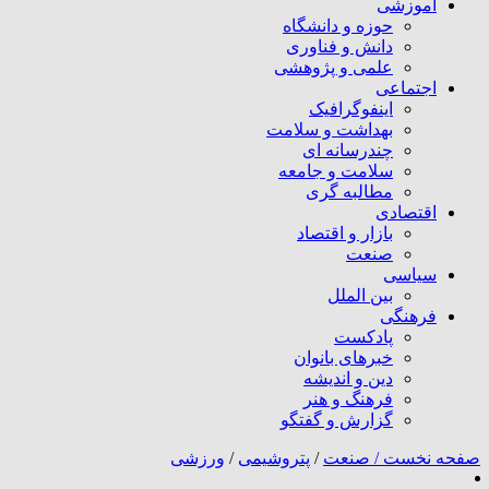
آموزشی
حوزه و دانشگاه
دانش و فناوری
علمی و پژوهشی
اجتماعی
اینفوگرافیک
بهداشت و سلامت
چندرسانه ای
سلامت و جامعه
مطالبه گری
اقتصادی
بازار و اقتصاد
صنعت
سیاسی
بین الملل
فرهنگی
پادکست
خبرهای بانوان
دین و اندیشه
فرهنگ و هنر
گزارش و گفتگو
صفحه نخست /
صنعت
/
پتروشیمی
/
ورزشی