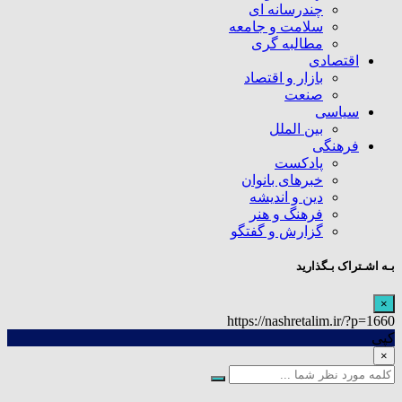
چندرسانه ای
سلامت و جامعه
مطالبه گری
اقتصادی
بازار و اقتصاد
صنعت
سیاسی
بین الملل
فرهنگی
پادکست
خبرهای بانوان
دین و اندیشه
فرهنگ و هنر
گزارش و گفتگو
بـه اشـتراک بـگذارید
×
https://nashretalim.ir/?p=1660
کپی
×