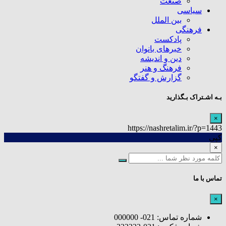
صنعت
سیاسی
بین الملل
فرهنگی
پادکست
خبرهای بانوان
دین و اندیشه
فرهنگ و هنر
گزارش و گفتگو
بـه اشـتراک بـگذارید
×
https://nashretalim.ir/?p=1443
کپی
×
تماس با ما
×
شماره تماس: 021- 000000