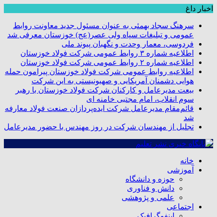
اخبار داغ
سرهنگ سجاد بهمئی به عنوان مسئول جدید معاونت روابط
عمومی و تبلیغات سپاه ولی عصر(عج) خوزستان معرفی شد
فردوسی، معمار وحدت و نگهبان پیوند ملی
اطلاعیه شماره ۳ روابط عمومی شرکت فولاد خوزستان
اطلاعیه شماره ۲ روابط عمومی شرکت فولاد خوزستان
اطلاعیه روابط عمومی شرکت فولاد خوزستان پیرامون حمله
هوایی دشمنان آمریکایی و صهیونیستی به این شرکت
بیعت مدیرعامل و کارکنان شرکت فولاد خوزستان با رهبر
سوم انقلاب، امام مجتبی خامنه ای
قائم‌مقام مدیرعامل شرکت ایده‌پردازان صنعت فولاد معارفه
شد
تجلیل از مهندسان شرکت در روز مهندس با حضور مدیرعامل
خانه
آموزشی
حوزه و دانشگاه
دانش و فناوری
علمی و پژوهشی
اجتماعی
اینفوگرافیک