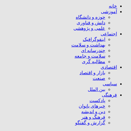
خانه
آموزشی
حوزه و دانشگاه
دانش و فناوری
علمی و پژوهشی
اجتماعی
اینفوگرافیک
بهداشت و سلامت
چندرسانه ای
سلامت و جامعه
مطالبه گری
اقتصادی
بازار و اقتصاد
صنعت
سیاسی
بین الملل
فرهنگی
پادکست
خبرهای بانوان
دین و اندیشه
فرهنگ و هنر
گزارش و گفتگو