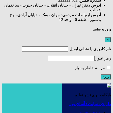
شماره فکس: 021-222222
آدرس دفتر: تهران - خیابان انقلاب - خیابان جنوب - ساختمان
عدالت
آدرس ارتباطات مردمی: تهران - ونک - خیابان آزادی- برج
پاستور - طبقه 6 - واحد 12
ورود به سایت
×
نام کاربری یا نشانی ایمیل
رمز عبور
مرا به خاطر بسپار
پایگاه خبری نشر تعلیم
طراحی سایت : آسان وب
صفحه نخست