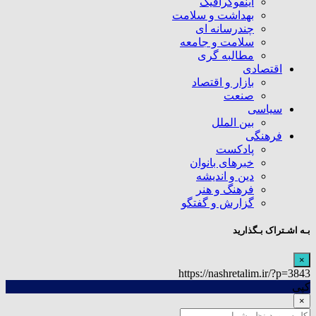
اینفوگرافیک
بهداشت و سلامت
چندرسانه ای
سلامت و جامعه
مطالبه گری
اقتصادی
بازار و اقتصاد
صنعت
سیاسی
بین الملل
فرهنگی
پادکست
خبرهای بانوان
دین و اندیشه
فرهنگ و هنر
گزارش و گفتگو
بـه اشـتراک بـگذارید
×
https://nashretalim.ir/?p=3843
کپی
×