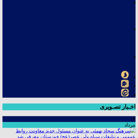
اخـبار تصـویری
۱۴
مرداد