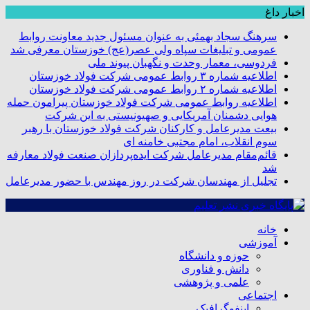
اخبار داغ
سرهنگ سجاد بهمئی به عنوان مسئول جدید معاونت روابط
عمومی و تبلیغات سپاه ولی عصر(عج) خوزستان معرفی شد
فردوسی، معمار وحدت و نگهبان پیوند ملی
اطلاعیه شماره ۳ روابط عمومی شرکت فولاد خوزستان
اطلاعیه شماره ۲ روابط عمومی شرکت فولاد خوزستان
اطلاعیه روابط عمومی شرکت فولاد خوزستان پیرامون حمله
هوایی دشمنان آمریکایی و صهیونیستی به این شرکت
بیعت مدیرعامل و کارکنان شرکت فولاد خوزستان با رهبر
سوم انقلاب، امام مجتبی خامنه ای
قائم‌مقام مدیرعامل شرکت ایده‌پردازان صنعت فولاد معارفه
شد
تجلیل از مهندسان شرکت در روز مهندس با حضور مدیرعامل
خانه
آموزشی
حوزه و دانشگاه
دانش و فناوری
علمی و پژوهشی
اجتماعی
اینفوگرافیک