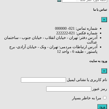
تماس با ما
×
شماره تماس: 021- 000000
شماره فکس: 021-222222
آدرس دفتر: تهران - خیابان انقلاب - خیابان جنوب - ساختمان
عدالت
آدرس ارتباطات مردمی: تهران - ونک - خیابان آزادی- برج
پاستور - طبقه 6 - واحد 12
ورود به سایت
×
نام کاربری یا نشانی ایمیل
رمز عبور
مرا به خاطر بسپار