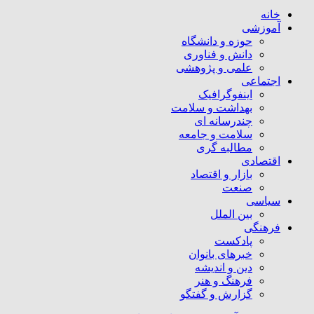
خانه
آموزشی
حوزه و دانشگاه
دانش و فناوری
علمی و پژوهشی
اجتماعی
اینفوگرافیک
بهداشت و سلامت
چندرسانه ای
سلامت و جامعه
مطالبه گری
اقتصادی
بازار و اقتصاد
صنعت
سیاسی
بین الملل
فرهنگی
پادکست
خبرهای بانوان
دین و اندیشه
فرهنگ و هنر
گزارش و گفتگو