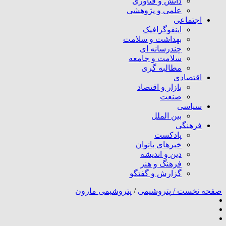
دانش و فناوری
علمی و پژوهشی
اجتماعی
اینفوگرافیک
بهداشت و سلامت
چندرسانه ای
سلامت و جامعه
مطالبه گری
اقتصادی
بازار و اقتصاد
صنعت
سیاسی
بین الملل
فرهنگی
پادکست
خبرهای بانوان
دین و اندیشه
فرهنگ و هنر
گزارش و گفتگو
صفحه نخست /
پتروشیمی
/
پتروشیمی مارون