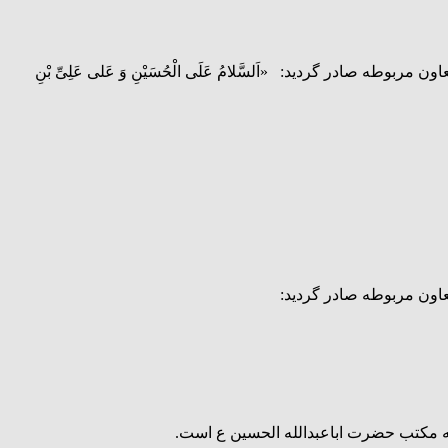
ادر گردید: «اَلسَّلامُ عَلَى الْحُسَیْنِ وَ عَلى عَلِىِّ بْنِ
اون مربوطه صادر گردید:
ه مکتب حضرت اباعبدالله الحسین ع است.