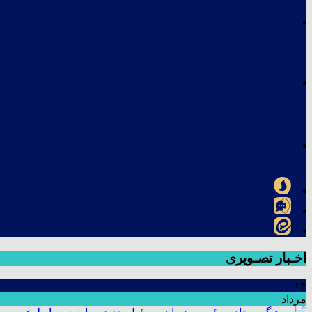
اخـبار تصـویری
۱۴
مرداد