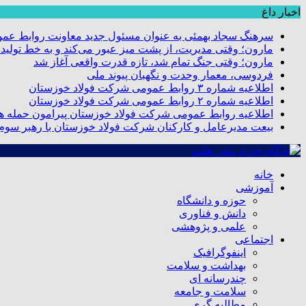
اخبار داغ
سرهنگ سجاد بهمئی به عنوان مسئول جدید معاونت روابط عم
مارون؛ وقتی مدیریت، از پشت میز عبور می‌کند و به خط تولید
مارون؛ وقتی جنگ تمام شد، تازه قدرت واقعی آغاز شد
فردوسی، معمار وحدت و نگهبان پیوند ملی
اطلاعیه شماره ۳ روابط عمومی شرکت فولاد خوزستان
اطلاعیه شماره ۲ روابط عمومی شرکت فولاد خوزستان
اطلاعیه روابط عمومی شرکت فولاد خوزستان پیرامون حمله هو
بیعت مدیرعامل و کارکنان شرکت فولاد خوزستان با رهبر سوم ا
خانه
آموزشی
حوزه و دانشگاه
دانش و فناوری
علمی و پژوهشی
اجتماعی
اینفوگرافیک
بهداشت و سلامت
چندرسانه ای
سلامت و جامعه
مطالبه گری