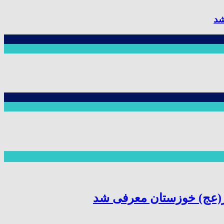
شد
ر(عج) خوزستان معرفی شد