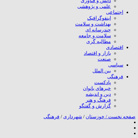
دانش و فناوری
علمی و پژوهشی
اجتماعی
اینفوگرافیک
بهداشت و سلامت
چندرسانه ای
سلامت و جامعه
مطالبه گری
اقتصادی
بازار و اقتصاد
صنعت
سیاسی
بین الملل
فرهنگی
پادکست
خبرهای بانوان
دین و اندیشه
فرهنگ و هنر
گزارش و گفتگو
صفحه نخست /
خوزستان
/
شهرداری
/
فرهنگی