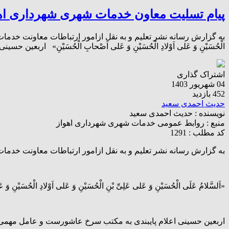
پیام تسلیت معاون خدمات شهری شهرداری اهو
به گزارش رسانه نشر تعلیم و به نقل ازامور ارتباطات معاونت خدمات شهر
الْحُسَیْنِ وَ عَلى اَوْلادِ الْحُسَیْنِ وَ عَلى اَصْحابِ الْحُسَیْنِ» ا
اشتراک گذاری
04 شهریور 1403
452 بازدید
حدیث احمدی سعید
نویسنده :
حدیث احمدی سعید
منبع :
روابط عمومی خدمات شهری شهرداری اهواز
کد مطلب : 1291
به گزارش رسانه نشر تعلیم و به نقل ازامور ارتباطات معاونت خدم
«اَلسَّلامُ عَلَى الْحُسَیْنِ وَ عَلى عَلِىِّ بْنِ الْحُسَیْنِ وَ عَلى اَوْلادِ الْحُسَیْنِ و
اربعین حسینی اعلام پایبندی به مکتب سرخ عاشورست و عامل مهمی 