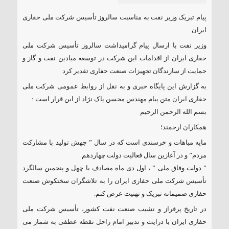
پیام تبریک وزیر نفت به مناسبت سالروز تأسیس شرکت ملی حفاری
ایران
وزیر نفت با ارسال پیام گرامیداشت سالروز تأسیس شرکت ملی
حفاری ایران از اقدامات این شرکت در توسعه میادین نفت و گاز و
حمایت از سازندگان تجهیزات صنعت حفاری تقدیر کرد
به گزارش این پایگاه خبری و به نقل از روابط عمومی شرکت ملی
حفاری ایران متن پیام مهندس محسن پاک نژاد از این قرار است :
بسم الله الرحمن الرحیم
همکاران ارجمند؛
مایه مباهات و خرسندی است که در سال ” جهش تولید با مشارکت
مردم” و در آغازین سال فعالیت دولت چهاردهم
” دولت وفاق ملی ” ، اول دی ماه مصادف با چهل و پنجمین سالگرد
تأسیس شرکت ملی حفاری ایران را به تلاشگران سختکوش صنعت
حفاری صمیمانه تبریک و تهنیت عرض کنم.
در تاریخ پرفراز و نشیب صنعت نفت کشور، تأسیس شرکت ملی
حفاری ایران با درایت و تدبیر امام راحل نقطه عطفی به شمار می