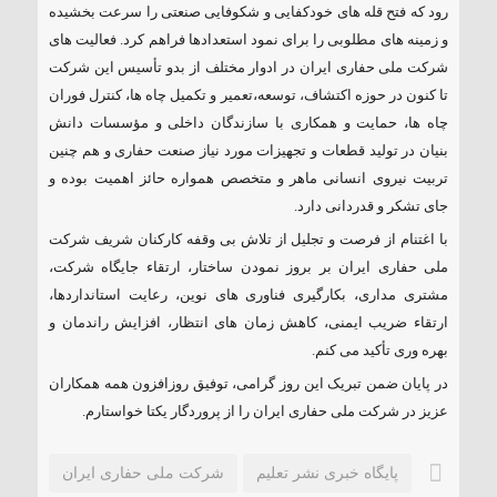
رود که فتح قله های خودکفایی و شکوفایی صنعتی را سرعت بخشیده
و زمینه های مطلوبی را برای نمود استعدادها فراهم کرد. فعالیت های
شرکت ملی حفاری ایران در ادوار مختلف از بدو تأسیس این شرکت
تا کنون در حوزه اکتشاف، توسعه،تعمیر و تکمیل چاه ها، کنترل فوران
چاه ها، حمایت و همکاری با سازندگان داخلی و مؤسسات دانش
بنیان در تولید قطعات و تجهیزات مورد نیاز صنعت حفاری و هم چنین
تربیت نیروی انسانی ماهر و متخصص همواره حائز اهمیت بوده و
جای تشکر و قدردانی دارد.
با اغتنام از فرصت و تجلیل از تلاش بی وقفه کارکنان شریف شرکت
ملی حفاری ایران بر بروز نمودن ساختار، ارتقاء جایگاه شرکت،
مشتری مداری، بکارگیری فناوری های نوین، رعایت استانداردها،
ارتقاء ضریب ایمنی، کاهش زمان های انتظار، افزایش راندمان و
بهره وری تأکید می کنم.
در پایان ضمن تبریک این روز گرامی، توفیق روزافزون همه همکاران
عزیز در شرکت ملی حفاری ایران را از پروردگار یکتا خواستارم.
پایگاه خبری نشر تعلیم
شرکت ملی حفاری ایران