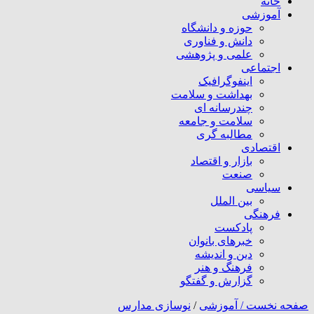
خانه
آموزشی
حوزه و دانشگاه
دانش و فناوری
علمی و پژوهشی
اجتماعی
اینفوگرافیک
بهداشت و سلامت
چندرسانه ای
سلامت و جامعه
مطالبه گری
اقتصادی
بازار و اقتصاد
صنعت
سیاسی
بین الملل
فرهنگی
پادکست
خبرهای بانوان
دین و اندیشه
فرهنگ و هنر
گزارش و گفتگو
صفحه نخست /
آموزشی
/
نوسازی مدارس