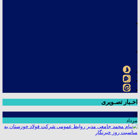
اخـبار تصـویری
۱۷
مرداد