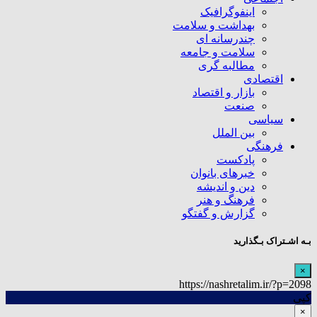
اینفوگرافیک
بهداشت و سلامت
چندرسانه ای
سلامت و جامعه
مطالبه گری
اقتصادی
بازار و اقتصاد
صنعت
سیاسی
بین الملل
فرهنگی
پادکست
خبرهای بانوان
دین و اندیشه
فرهنگ و هنر
گزارش و گفتگو
بـه اشـتراک بـگذارید
×
https://nashretalim.ir/?p=2098
کپی
×