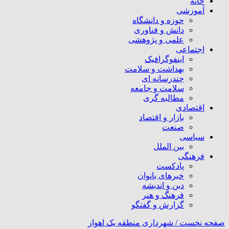
خانه
آموزشی
حوزه و دانشگاه
دانش و فناوری
علمی و پژوهشی
اجتماعی
اینفوگرافیک
بهداشت و سلامت
چندرسانه ای
سلامت و جامعه
مطالبه گری
اقتصادی
بازار و اقتصاد
صنعت
سیاسی
بین الملل
فرهنگی
پادکست
خبرهای بانوان
دین و اندیشه
فرهنگ و هنر
گزارش و گفتگو
صفحه نخست /
شهرداری منطقه یک اهواز