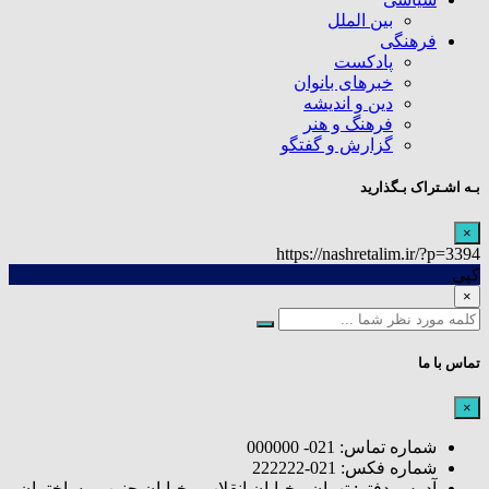
بین الملل
فرهنگی
پادکست
خبرهای بانوان
دین و اندیشه
فرهنگ و هنر
گزارش و گفتگو
بـه اشـتراک بـگذارید
×
https://nashretalim.ir/?p=3394
کپی
×
تماس با ما
×
شماره تماس: 021- 000000
شماره فکس: 021-222222
آدرس دفتر: تهران - خیابان انقلاب - خیابان جنوب - ساختمان