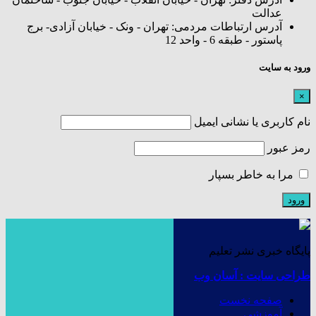
عدالت
آدرس ارتباطات مردمی: تهران - ونک - خیابان آزادی- برج
پاستور - طبقه 6 - واحد 12
ورود به سایت
×
نام کاربری یا نشانی ایمیل
رمز عبور
مرا به خاطر بسپار
پایگاه خبری نشر تعلیم
طراحی سایت : آسان وب
صفحه نخست
آموزشی