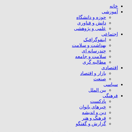
خانه
آموزشی
حوزه و دانشگاه
دانش و فناوری
علمی و پژوهشی
اجتماعی
اینفوگرافیک
بهداشت و سلامت
چندرسانه ای
سلامت و جامعه
مطالبه گری
اقتصادی
بازار و اقتصاد
صنعت
سیاسی
بین الملل
فرهنگی
پادکست
خبرهای بانوان
دین و اندیشه
فرهنگ و هنر
گزارش و گفتگو