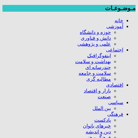
مـوضـوعـات
خانه
آموزشی
حوزه و دانشگاه
دانش و فناوری
علمی و پژوهشی
اجتماعی
اینفوگرافیک
بهداشت و سلامت
چندرسانه ای
سلامت و جامعه
مطالبه گری
اقتصادی
بازار و اقتصاد
صنعت
سیاسی
بین الملل
فرهنگی
پادکست
خبرهای بانوان
دین و اندیشه
فرهنگ و هنر