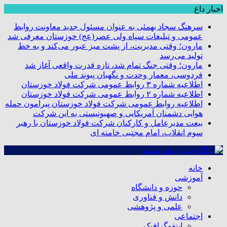
اخبار داغ
سرهنگ سجاد بهمئی به عنوان مسئول جدید معاونت روابط
عمومی و تبلیغات سپاه ولی عصر(عج) خوزستان معرفی شد
مارون؛ وقتی مدیریت، از پشت میز عبور می‌کند و به خط
تولید می‌رسد
مارون؛ وقتی جنگ تمام شد، تازه قدرت واقعی آغاز شد
فردوسی، معمار وحدت و نگهبان پیوند ملی
اطلاعیه شماره ۳ روابط عمومی شرکت فولاد خوزستان
اطلاعیه شماره ۲ روابط عمومی شرکت فولاد خوزستان
اطلاعیه روابط عمومی شرکت فولاد خوزستان پیرامون حمله
هوایی دشمنان آمریکایی و صهیونیستی به این شرکت
بیعت مدیرعامل و کارکنان شرکت فولاد خوزستان با رهبر
سوم انقلاب، امام مجتبی خامنه ای
خانه
آموزشی
حوزه و دانشگاه
دانش و فناوری
علمی و پژوهشی
اجتماعی
اینفوگرافیک