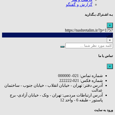
گزارش و گفتگو
بـه اشـتراک بـگذارید
×
https://nashretalim.ir/?p=1757
کپی
×
تماس با ما
×
شماره تماس: 021- 000000
شماره فکس: 021-222222
آدرس دفتر: تهران - خیابان انقلاب - خیابان جنوب - ساختمان
عدالت
آدرس ارتباطات مردمی: تهران - ونک - خیابان آزادی- برج
پاستور - طبقه 6 - واحد 12
ورود به سایت