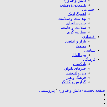
دانش و فناوری
علمی و پژوهشی
اجتماعی
اینفوگرافیک
بهداشت و سلامت
چندرسانه ای
سلامت و جامعه
مطالبه گری
اقتصادی
بازار و اقتصاد
صنعت
سیاسی
بین الملل
فرهنگی
پادکست
خبرهای بانوان
دین و اندیشه
فرهنگ و هنر
گزارش و گفتگو
صفحه نخست /
دانش و فناوری
/
پتروشیمی