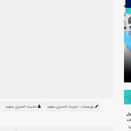
۱۳
مرداد
سرهنگ سج
تسلیت اربعین حسینی توسط روابط
جدید معاو
عمومی شرکت پتروشیمی مارون
سپاه ولی
نویسنده :
حدیث احمدی سعید
حدیث احمدی سعید
ول
ات
ی