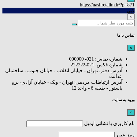
https://nashretalim.ir/?p=871
کپی
×
تماس با ما
×
شماره تماس: 021- 000000
شماره فکس: 021-222222
آدرس دفتر: تهران - خیابان انقلاب - خیابان جنوب - ساختمان
عدالت
آدرس ارتباطات مردمی: تهران - ونک - خیابان آزادی- برج
پاستور - طبقه 6 - واحد 12
ورود به سایت
×
نام کاربری یا نشانی ایمیل
رمز عبور