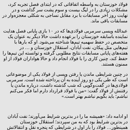
فولاد خوزستان به واسطه اتفاقاتی که در ابتدای فصل تجربه کرد،
مشکلات زیادی را در لیگ بیست و سوم پشت سر گذاشت و در
نهایت روز آخر مسابقات با برد مقابل نساجی به شکلی معجزه‌وار در
مسابقات باقی ماند.
عبدالله ویسی سرمربی فولادی‌ها که در ۱۰ بازی پایانی فصل هدایت
نماینده باسابقه خوزستان را برعهده داشت حالا دیگر به عنوان یک
متخصص در حفظ سهمیه تیم‌ها شناخته می‌شود. او که بارها با
تیم‌هایی مثل پیکان، نفت آبادان، استقلال خوزستان و … در
هفته‌های پایانی مسابقات نتایج مطلوبی گرفته و توانسته این تیم‌ها را
حفظ کند، چنین کاری را با فولاد انجام داد و حالا هواداران فولاد از او
ممنون هستند.
در چنین شرایطی ماندن یا رفتن ویسی از فولاد یکی از موضوعاتی
است که طی یکی دو روز آینده به آن پرداخته شده است. سرمربی
فولادی‌ها در گفت‌وگویی که شب گذشته داشت، درباره ماندن یا
رفتنش از فولاد گفت: «من با فولاد قرارداد دارم اما فکر می‌کنم
نباشم؛ باید بگویم نباشم بهتر است.»
او ادامه داد: «همیشه ما را در بدترین شرایط می‌آورند؛ نفت آبادان
در بدترین شرایط بود که به من سپردند؛ استقلال خوزستان
همینطور… فولاد را بار اول در شرایطی که پنجره نقل و انتقالاتش