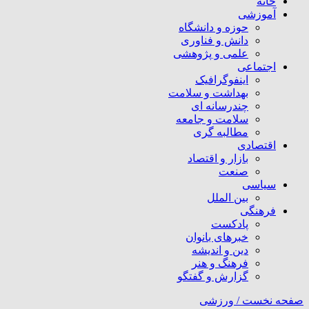
خانه
آموزشی
حوزه و دانشگاه
دانش و فناوری
علمی و پژوهشی
اجتماعی
اینفوگرافیک
بهداشت و سلامت
چندرسانه ای
سلامت و جامعه
مطالبه گری
اقتصادی
بازار و اقتصاد
صنعت
سیاسی
بین الملل
فرهنگی
پادکست
خبرهای بانوان
دین و اندیشه
فرهنگ و هنر
گزارش و گفتگو
صفحه نخست /
ورزشی