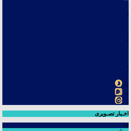
اخـبار تصـویری
۱۷
مرداد