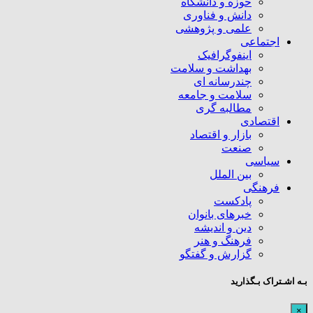
حوزه و دانشگاه
دانش و فناوری
علمی و پژوهشی
اجتماعی
اینفوگرافیک
بهداشت و سلامت
چندرسانه ای
سلامت و جامعه
مطالبه گری
اقتصادی
بازار و اقتصاد
صنعت
سیاسی
بین الملل
فرهنگی
پادکست
خبرهای بانوان
دین و اندیشه
فرهنگ و هنر
گزارش و گفتگو
بـه اشـتراک بـگذارید
×