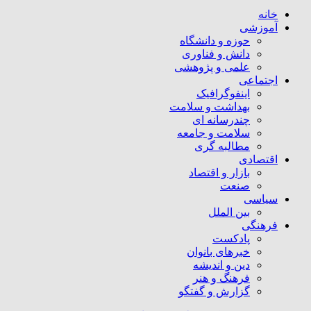
خانه
آموزشی
حوزه و دانشگاه
دانش و فناوری
علمی و پژوهشی
اجتماعی
اینفوگرافیک
بهداشت و سلامت
چندرسانه ای
سلامت و جامعه
مطالبه گری
اقتصادی
بازار و اقتصاد
صنعت
سیاسی
بین الملل
فرهنگی
پادکست
خبرهای بانوان
دین و اندیشه
فرهنگ و هنر
گزارش و گفتگو