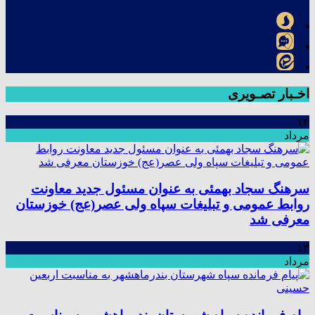
اخـبار تصـویری
۱۴
مرداد
سرهنگ سجاد بهمئی به عنوان مسئول جدید معاونت
روابط عمومی و تبلیغات سپاه ولی عصر(عج) خوزستان
معرفی شد
۱۳
مرداد