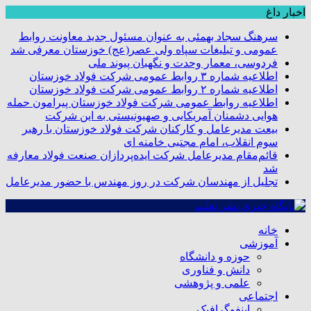
اخبار داغ
سرهنگ سجاد بهمئی به عنوان مسئول جدید معاونت روابط
عمومی و تبلیغات سپاه ولی عصر(عج) خوزستان معرفی شد
فردوسی، معمار وحدت و نگهبان پیوند ملی
اطلاعیه شماره ۳ روابط عمومی شرکت فولاد خوزستان
اطلاعیه شماره ۲ روابط عمومی شرکت فولاد خوزستان
اطلاعیه روابط عمومی شرکت فولاد خوزستان پیرامون حمله
هوایی دشمنان آمریکایی و صهیونیستی به این شرکت
بیعت مدیرعامل و کارکنان شرکت فولاد خوزستان با رهبر
سوم انقلاب، امام مجتبی خامنه ای
قائم‌مقام مدیرعامل شرکت ایده‌پردازان صنعت فولاد معارفه
شد
تجلیل از مهندسان شرکت در روز مهندس با حضور مدیرعامل
خانه
آموزشی
حوزه و دانشگاه
دانش و فناوری
علمی و پژوهشی
اجتماعی
اینفوگرافیک