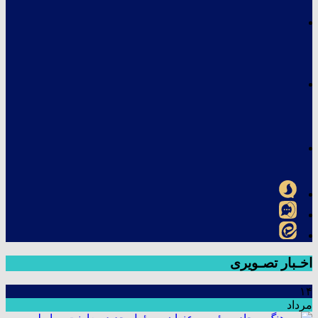
اخـبار تصـویری
۱۴
مرداد