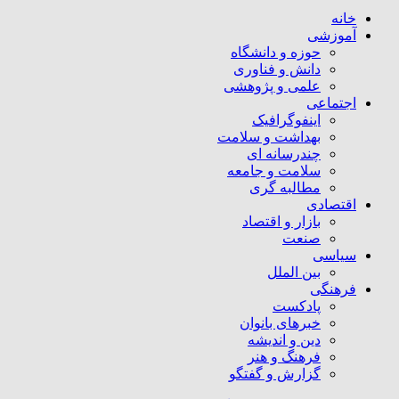
خانه
آموزشی
حوزه و دانشگاه
دانش و فناوری
علمی و پژوهشی
اجتماعی
اینفوگرافیک
بهداشت و سلامت
چندرسانه ای
سلامت و جامعه
مطالبه گری
اقتصادی
بازار و اقتصاد
صنعت
سیاسی
بین الملل
فرهنگی
پادکست
خبرهای بانوان
دین و اندیشه
فرهنگ و هنر
گزارش و گفتگو