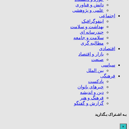
دانش و فناوری
علمی و پژوهشی
اجتماعی
اینفوگرافیک
بهداشت و سلامت
چندرسانه ای
سلامت و جامعه
مطالبه گری
اقتصادی
بازار و اقتصاد
صنعت
سیاسی
بین الملل
فرهنگی
پادکست
خبرهای بانوان
دین و اندیشه
فرهنگ و هنر
گزارش و گفتگو
بـه اشـتراک بـگذارید
×