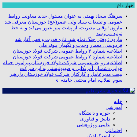
اخبار داغ
سرهنگ سجاد بهمئی به عنوان مسئول جدید معاونت روابط
عمومی و تبلیغات سپاه ولی عصر(عج) خوزستان معرفی شد
مارون؛ وقتی مدیریت، از پشت میز عبور می‌کند و به خط
تولید می‌رسد
مارون؛ وقتی جنگ تمام شد، تازه قدرت واقعی آغاز شد
فردوسی، معمار وحدت و نگهبان پیوند ملی
اطلاعیه شماره ۳ روابط عمومی شرکت فولاد خوزستان
اطلاعیه شماره ۲ روابط عمومی شرکت فولاد خوزستان
اطلاعیه روابط عمومی شرکت فولاد خوزستان پیرامون حمله
هوایی دشمنان آمریکایی و صهیونیستی به این شرکت
بیعت مدیرعامل و کارکنان شرکت فولاد خوزستان با رهبر
سوم انقلاب، امام مجتبی خامنه ای
خانه
آموزشی
حوزه و دانشگاه
دانش و فناوری
علمی و پژوهشی
اجتماعی
اینفوگرافیک