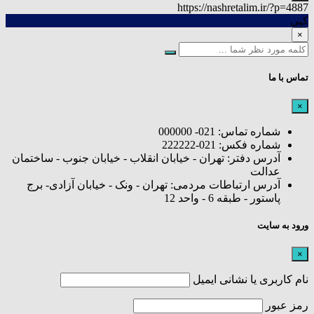
https://nashretalim.ir/?p=4887
کپی
×
تماس با ما
×
شماره تماس: 021- 000000
شماره فکس: 021-222222
آدرس دفتر: تهران - خیابان انقلاب - خیابان جنوب - ساختمان
عدالت
آدرس ارتباطات مردمی: تهران - ونک - خیابان آزادی- برج
پاستور - طبقه 6 - واحد 12
ورود به سایت
×
نام کاربری یا نشانی ایمیل
رمز عبور