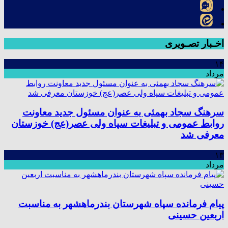
اخـبار تصـویری
۱۴
مرداد
سرهنگ سجاد بهمئی به عنوان مسئول جدید معاونت
روابط عمومی و تبلیغات سپاه ولی عصر(عج) خوزستان
معرفی شد
۱۳
مرداد
پیام فرمانده سپاه شهرستان بندرماهشهر به مناسبت
اربعین حسینی