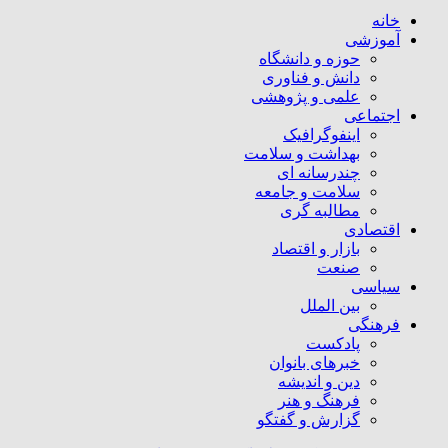
خانه
آموزشی
حوزه و دانشگاه
دانش و فناوری
علمی و پژوهشی
اجتماعی
اینفوگرافیک
بهداشت و سلامت
چندرسانه ای
سلامت و جامعه
مطالبه گری
اقتصادی
بازار و اقتصاد
صنعت
سیاسی
بین الملل
فرهنگی
پادکست
خبرهای بانوان
دین و اندیشه
فرهنگ و هنر
گزارش و گفتگو