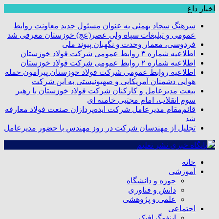
اخبار داغ
سرهنگ سجاد بهمئی به عنوان مسئول جدید معاونت روابط
عمومی و تبلیغات سپاه ولی عصر(عج) خوزستان معرفی شد
فردوسی، معمار وحدت و نگهبان پیوند ملی
اطلاعیه شماره ۳ روابط عمومی شرکت فولاد خوزستان
اطلاعیه شماره ۲ روابط عمومی شرکت فولاد خوزستان
اطلاعیه روابط عمومی شرکت فولاد خوزستان پیرامون حمله
هوایی دشمنان آمریکایی و صهیونیستی به این شرکت
بیعت مدیرعامل و کارکنان شرکت فولاد خوزستان با رهبر
سوم انقلاب، امام مجتبی خامنه ای
قائم‌مقام مدیرعامل شرکت ایده‌پردازان صنعت فولاد معارفه
شد
تجلیل از مهندسان شرکت در روز مهندس با حضور مدیرعامل
خانه
آموزشی
حوزه و دانشگاه
دانش و فناوری
علمی و پژوهشی
اجتماعی
اینفوگرافیک