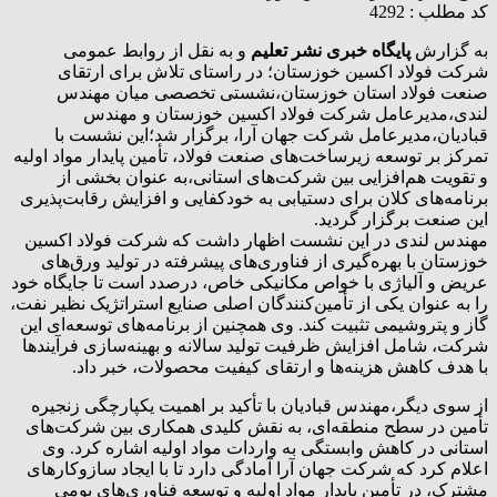
کد مطلب : 4292
به گزارش
پایگاه خبری نشر تعلیم
و به نقل از روابط عمومی
شرکت فولاد اکسین خوزستان؛ در راستای تلاش برای ارتقای
صنعت فولاد استان خوزستان،نشستی تخصصی میان مهندس
لندی،مدیرعامل شرکت فولاد اکسین خوزستان و مهندس
قبادیان،مدیرعامل شرکت جهان آرا، برگزار شد؛این نشست با
تمرکز بر توسعه زیرساخت‌های صنعت فولاد، تأمین پایدار مواد اولیه
و تقویت هم‌افزایی بین شرکت‌های استانی،به عنوان بخشی از
برنامه‌های کلان برای دستیابی به خودکفایی و افزایش رقابت‌پذیری
این صنعت برگزار گردید.
مهندس لندی در این نشست اظهار داشت که شرکت فولاد اکسین
خوزستان با بهره‌گیری از فناوری‌های پیشرفته در تولید ورق‌های
عریض و آلیاژی با خواص مکانیکی خاص، درصدد است تا جایگاه خود
را به عنوان یکی از تأمین‌کنندگان اصلی صنایع استراتژیک نظیر نفت،
گاز و پتروشیمی تثبیت کند. وی همچنین از برنامه‌های توسعه‌ای این
شرکت، شامل افزایش ظرفیت تولید سالانه و بهینه‌سازی فرآیندها
با هدف کاهش هزینه‌ها و ارتقای کیفیت محصولات، خبر داد.
از سوی دیگر،مهندس قبادیان با تأکید بر اهمیت یکپارچگی زنجیره
تأمین در سطح منطقه‌ای، به نقش کلیدی همکاری بین شرکت‌های
استانی در کاهش وابستگی به واردات مواد اولیه اشاره کرد. وی
اعلام کرد که شرکت جهان آرا آمادگی دارد تا با ایجاد سازوکارهای
مشترک، در تأمین پایدار مواد اولیه و توسعه فناوری‌های بومی