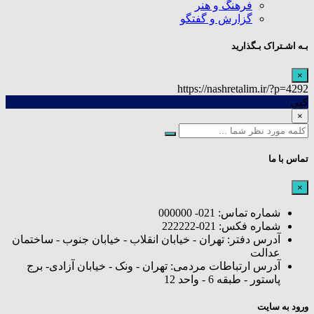
فرهنگ و هنر
گزارش و گفتگو
بـه اشـتراک بـگذارید
×
https://nashretalim.ir/?p=4292
کپی
×
تماس با ما
×
شماره تماس: 021- 000000
شماره فکس: 021-222222
آدرس دفتر: تهران - خیابان انقلاب - خیابان جنوب - ساختمان
عدالت
آدرس ارتباطات مردمی: تهران - ونک - خیابان آزادی- برج
پاستور - طبقه 6 - واحد 12
ورود به سایت