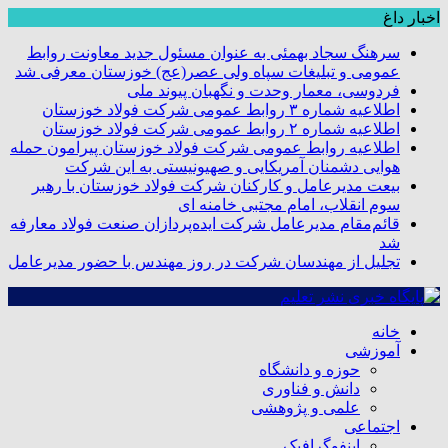
اخبار داغ
سرهنگ سجاد بهمئی به عنوان مسئول جدید معاونت روابط
عمومی و تبلیغات سپاه ولی عصر(عج) خوزستان معرفی شد
فردوسی، معمار وحدت و نگهبان پیوند ملی
اطلاعیه شماره ۳ روابط عمومی شرکت فولاد خوزستان
اطلاعیه شماره ۲ روابط عمومی شرکت فولاد خوزستان
اطلاعیه روابط عمومی شرکت فولاد خوزستان پیرامون حمله
هوایی دشمنان آمریکایی و صهیونیستی به این شرکت
بیعت مدیرعامل و کارکنان شرکت فولاد خوزستان با رهبر
سوم انقلاب، امام مجتبی خامنه ای
قائم‌مقام مدیرعامل شرکت ایده‌پردازان صنعت فولاد معارفه
شد
تجلیل از مهندسان شرکت در روز مهندس با حضور مدیرعامل
خانه
آموزشی
حوزه و دانشگاه
دانش و فناوری
علمی و پژوهشی
اجتماعی
اینفوگرافیک