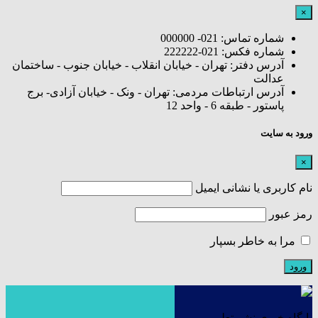
×
شماره تماس: 021- 000000
شماره فکس: 021-222222
آدرس دفتر: تهران - خیابان انقلاب - خیابان جنوب - ساختمان
عدالت
آدرس ارتباطات مردمی: تهران - ونک - خیابان آزادی- برج
پاستور - طبقه 6 - واحد 12
ورود به سایت
×
نام کاربری یا نشانی ایمیل
رمز عبور
مرا به خاطر بسپار
پایگاه خبری نشر تعلیم