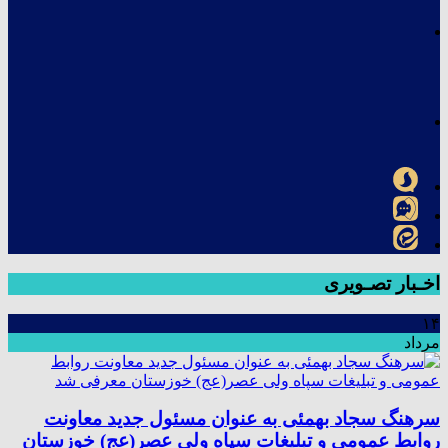
اخـبار تصـویری
۱۴
مرداد
سرهنگ سجاد بهمئی به عنوان مسئول جدید معاونت
روابط عمومی و تبلیغات سپاه ولی عصر(عج) خوزستان