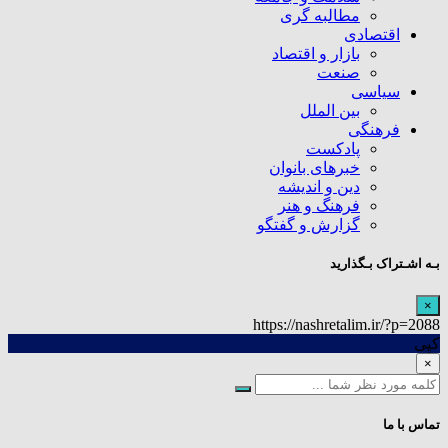
مطالبه گری
اقتصادی
بازار و اقتصاد
صنعت
سیاسی
بین الملل
فرهنگی
پادکست
خبرهای بانوان
دین و اندیشه
فرهنگ و هنر
گزارش و گفتگو
بـه اشـتراک بـگذارید
×
https://nashretalim.ir/?p=2088
کپی
×
تماس با ما