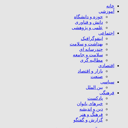
خانه
آموزشی
حوزه و دانشگاه
دانش و فناوری
علمی و پژوهشی
اجتماعی
اینفوگرافیک
بهداشت و سلامت
چندرسانه ای
سلامت و جامعه
مطالبه گری
اقتصادی
بازار و اقتصاد
صنعت
سیاسی
بین الملل
فرهنگی
پادکست
خبرهای بانوان
دین و اندیشه
فرهنگ و هنر
گزارش و گفتگو