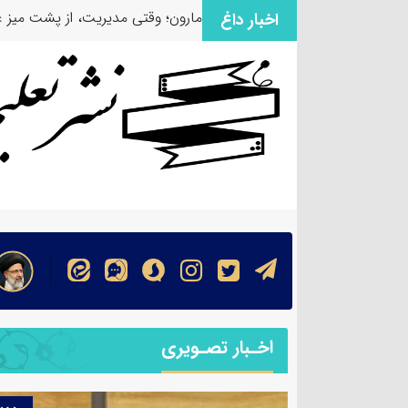
مارون؛ وقتی مدیریت، از پشت میز ع
اخبار داغ
اخـبار تصـویری