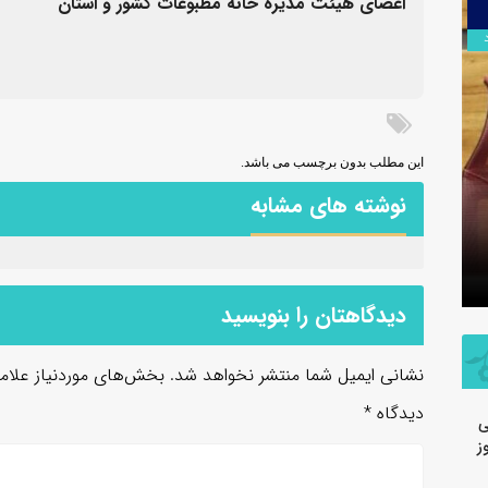
۱۷
اعضای هیئت مدیره خانه مطبوعات کشور و استان
مرداد
این مطلب بدون برچسب می باشد.
نوشته های مشابه
سرهنگ سج
جدید معاو
روایت صنعت فولاد،‌ رسالت خبرنگار
سپاه ولی
دیدگاهتان را بنویسید
نشانی ایمیل شما منتشر نخواهد شد.
بخش‌های موردنیاز علام
دیدگاه
*
ی
ز