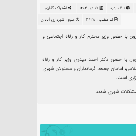
۱۷
۱۳
311 بازدید
07 دی 1403
اشتراک گذاری
مرداد
مرداد
کد مطلب : 3438
منبع :
شهرداری آبادان
ن با حضور وزیر محترم کار و رفاه اجتماعی و
سرهن
ن با حضور دکتر احمد میدری وزیر کار و رفاه
شهر
جدید
امی، امامان جمعه، فرمانداران و مسئولان شهری
روایت صنعت فولاد،‌ رسالت خبرنگار
سپاه
زاری است.
ر مشکلات شهری شدند.