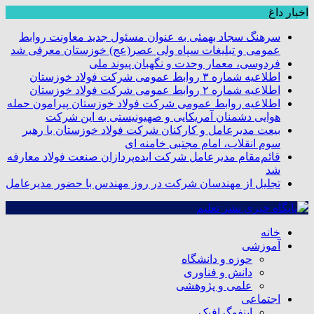
اخبار داغ
سرهنگ سجاد بهمئی به عنوان مسئول جدید معاونت روابط
عمومی و تبلیغات سپاه ولی عصر(عج) خوزستان معرفی شد
فردوسی، معمار وحدت و نگهبان پیوند ملی
اطلاعیه شماره ۳ روابط عمومی شرکت فولاد خوزستان
اطلاعیه شماره ۲ روابط عمومی شرکت فولاد خوزستان
اطلاعیه روابط عمومی شرکت فولاد خوزستان پیرامون حمله
هوایی دشمنان آمریکایی و صهیونیستی به این شرکت
بیعت مدیرعامل و کارکنان شرکت فولاد خوزستان با رهبر
سوم انقلاب، امام مجتبی خامنه ای
قائم‌مقام مدیرعامل شرکت ایده‌پردازان صنعت فولاد معارفه
شد
تجلیل از مهندسان شرکت در روز مهندس با حضور مدیرعامل
خانه
آموزشی
حوزه و دانشگاه
دانش و فناوری
علمی و پژوهشی
اجتماعی
اینفوگرافیک