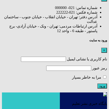
شماره تماس: 021- 000000
شماره فکس: 021-222222
آدرس دفتر: تهران - خیابان انقلاب - خیابان جنوب - ساختمان
عدالت
آدرس ارتباطات مردمی: تهران - ونک - خیابان آزادی- برج
پاستور - طبقه 6 - واحد 12
ورود به سایت
×
نام کاربری یا نشانی ایمیل
رمز عبور
مرا به خاطر بسپار
پایگاه خبری نشر تعلیم