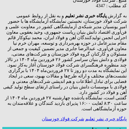
منبع :
شرکت فولاد خوزستان
کد مطلب : 4347
به گزارش
پایگاه خبری نشر تعلیم
و به نقل از روابط عمومی
شرکت فولاد خوزستان، نخستین نمایشگاه آزمایشگاه ها با حضور
امیر یونسیان مدیر شبکه‌ی آزمایشگاهی کشور در معاونت علمی و
فن‌آوری اقتصاد دانش بنیان ریاست جمهوری، وحید یعقوبی معاون
اجرایی انجمن تولیدکنندگان آهن و فولاد ایران، محمد نیکوکار قائم
مقام مدیرعامل در حوزه بهره‌برداری و توسعه، مهران خرم نیا
معاون فن‌آوری، عبدالرضا جابری مدیر تضمین کیفیت و جمعی از
مسئولان و کارکنان گروه فولاد خوزستان و شرکت‌های معدنی،
فولادی و دانش بنیان سراسر کشور ۲۶ فروردین ماه ۱۴۰۴ در تالار
چند منظوره فرهنگسرای شرکت فولاد خوزستان آغاز به‌کار نمود.
این نمایشگاه به مدت دو روز تا ۲۷ فروردین‌ماه ۱۴۰۴ با برگزاری
نشست‌های مختلف و ارائه طرح‌ها و مقالات بهبود، سعی در ایجاد
فضایی برای تبادل اطلاعات و هم اندیشی شرکت‌های معدنی و
فولادی با موسسات دانش بنیان در راستای ارتقای سطح تولید کیفی
آهن و فولاد در کشور دارد.
گفتنی است، نمایشگاه یادشده چهارشنبه ۲۷ فروردین ماه ۱۴۰۴ از
ساعت ۸:۳۰ لغایت ۱۶:۰۰ پذیرای بازدید کنندگان و علاقه‌مندان به
حوزه آزمایشگاهی است.
پایگاه خبری نشر تعلیم
شرکت فولاد خوزستان