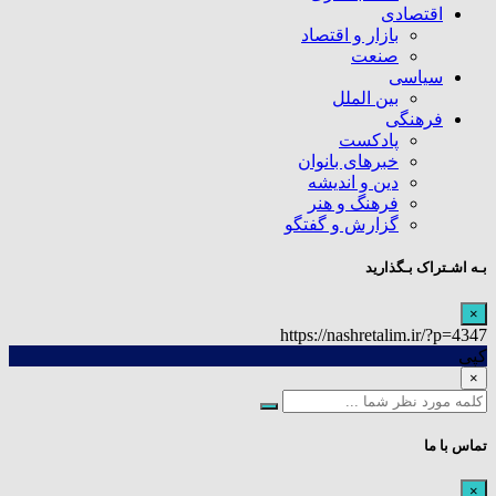
اقتصادی
بازار و اقتصاد
صنعت
سیاسی
بین الملل
فرهنگی
پادکست
خبرهای بانوان
دین و اندیشه
فرهنگ و هنر
گزارش و گفتگو
بـه اشـتراک بـگذارید
×
https://nashretalim.ir/?p=4347
کپی
×
تماس با ما
×