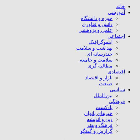
خانه
آموزشی
حوزه و دانشگاه
دانش و فناوری
علمی و پژوهشی
اجتماعی
اینفوگرافیک
بهداشت و سلامت
چندرسانه ای
سلامت و جامعه
مطالبه گری
اقتصادی
بازار و اقتصاد
صنعت
سیاسی
بین الملل
فرهنگی
پادکست
خبرهای بانوان
دین و اندیشه
فرهنگ و هنر
گزارش و گفتگو