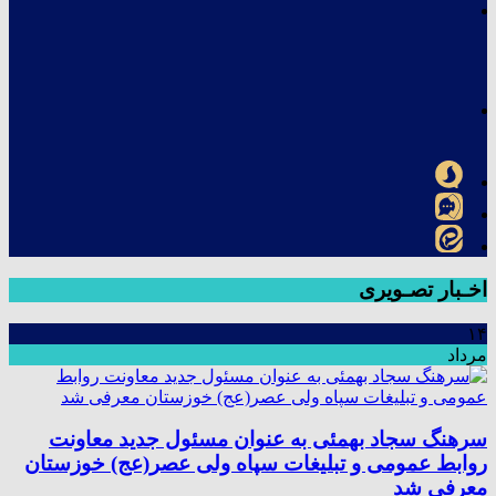
اخـبار تصـویری
۱۴
مرداد
سرهنگ سجاد بهمئی به عنوان مسئول جدید معاونت
روابط عمومی و تبلیغات سپاه ولی عصر(عج) خوزستان
معرفی شد