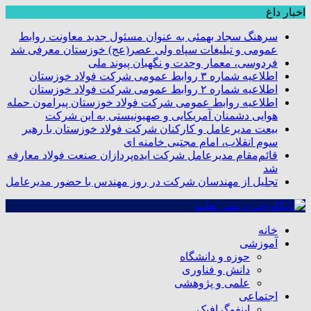
اخبار داغ
سرهنگ سجاد بهمئی به عنوان مسئول جدید معاونت روابط
عمومی و تبلیغات سپاه ولی عصر(عج) خوزستان معرفی شد
فردوسی، معمار وحدت و نگهبان پیوند ملی
اطلاعیه شماره ۳ روابط عمومی شرکت فولاد خوزستان
اطلاعیه شماره ۲ روابط عمومی شرکت فولاد خوزستان
اطلاعیه روابط عمومی شرکت فولاد خوزستان پیرامون حمله
هوایی دشمنان آمریکایی و صهیونیستی به این شرکت
بیعت مدیرعامل و کارکنان شرکت فولاد خوزستان با رهبر
سوم انقلاب، امام مجتبی خامنه ای
قائم‌مقام مدیرعامل شرکت ایده‌پردازان صنعت فولاد معارفه
شد
تجلیل از مهندسان شرکت در روز مهندس با حضور مدیرعامل
خانه
آموزشی
حوزه و دانشگاه
دانش و فناوری
علمی و پژوهشی
اجتماعی
اینفوگرافیک