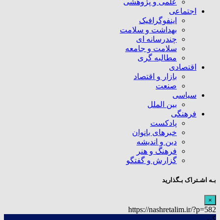
علمی و پژوهشی
اجتماعی
اینفوگرافیک
بهداشت و سلامت
چندرسانه ای
سلامت و جامعه
مطالبه گری
اقتصادی
بازار و اقتصاد
صنعت
سیاسی
بین الملل
فرهنگی
پادکست
خبرهای بانوان
دین و اندیشه
فرهنگ و هنر
گزارش و گفتگو
بـه اشـتراک بـگذارید
×
https://nashretalim.ir/?p=582
کپی