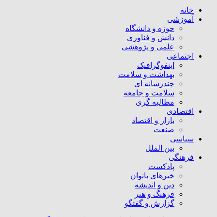
خانه
آموزشی
حوزه و دانشگاه
دانش و فناوری
علمی و پژوهشی
اجتماعی
اینفوگرافیک
بهداشت و سلامت
چندرسانه ای
سلامت و جامعه
مطالبه گری
اقتصادی
بازار و اقتصاد
صنعت
سیاسی
بین الملل
فرهنگی
پادکست
خبرهای بانوان
دین و اندیشه
فرهنگ و هنر
گزارش و گفتگو