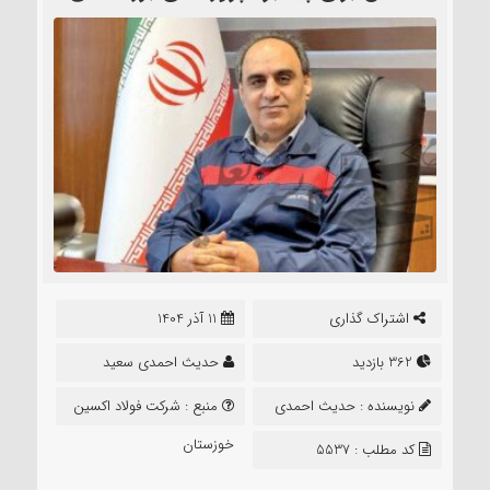
اشتراک گذاری
11 آذر 1404
362 بازدید
حدیث احمدی سعید
نویسنده :
حدیث احمدی
منبع :
شرکت فولاد اکسین
سعید
خوزستان
کد مطلب : 5537