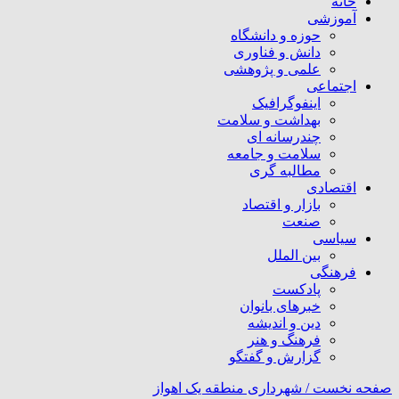
خانه
آموزشی
حوزه و دانشگاه
دانش و فناوری
علمی و پژوهشی
اجتماعی
اینفوگرافیک
بهداشت و سلامت
چندرسانه ای
سلامت و جامعه
مطالبه گری
اقتصادی
بازار و اقتصاد
صنعت
سیاسی
بین الملل
فرهنگی
پادکست
خبرهای بانوان
دین و اندیشه
فرهنگ و هنر
گزارش و گفتگو
صفحه نخست /
شهرداری منطقه یک اهواز