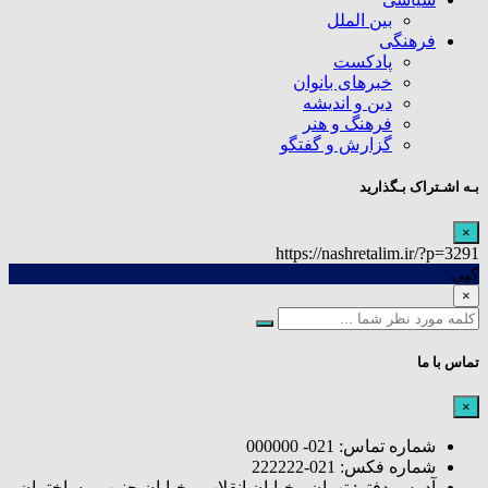
بین الملل
فرهنگی
پادکست
خبرهای بانوان
دین و اندیشه
فرهنگ و هنر
گزارش و گفتگو
بـه اشـتراک بـگذارید
×
https://nashretalim.ir/?p=3291
کپی
×
تماس با ما
×
شماره تماس: 021- 000000
شماره فکس: 021-222222
آدرس دفتر: تهران - خیابان انقلاب - خیابان جنوب - ساختمان