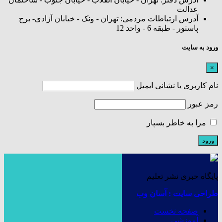
عدالت
آدرس ارتباطات مردمی: تهران - ونک - خیابان آزادی- برج
پاستور - طبقه 6 - واحد 12
ورود به سایت
×
نام کاربری یا نشانی ایمیل
رمز عبور
مرا به خاطر بسپار
پایگاه خبری نشر تعلیم
طراحی سایت : آسان وب
صفحه نخست
آموزشی