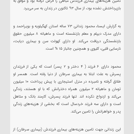
تامین هزینه‌های بیماری فرزندش مبالغی را قرض گرفته بود و موفق به
بازپرداختش نشده بود، از سال ۹۳ تاکنون در زندان به سر می‌برد.
به گزارش ایسنا، محمود زندانی ۷۳ ساله استان کهگیلویه و بویراحمد و
دارای مدرک دیپلم و معلم بازنشسته است و ماهیانه ۸ میلیون حقوق
بازنشستگی دریافت می‌کند. او دارای کهولت سن و بیماری دیابت،
نارسایی قلبی، کلیوی و همچنین جانباز ۱۵ % است.
محمود دارای ۶ فرزند ( ۴ دختر و ۲ پسر) است که یکی از فرزندان
پسرش به علت ابتلا به بیماری سرطان از دنیا رفته است. همسر او
طلاق گرفته و نامبرده در منزل استیجاری با پیش پرداخت ۱۰ میلیون
تومان و ماهیانه ۲ میلیون همراه دخترانش که با او هستند، زندگی
می‌کند و ازدواج نکرده اند. تنها فرزند پسرش، کارمند بانک و متاهل
است و دارای سه فرزند خردسال است که بخشی از هزینه‌های زندگی
پدر و خواهرانش را تامین می‌کند.
این زندانی جهت تامین هزینه‌های بیماری فرزندش (بیماری سرطان) از