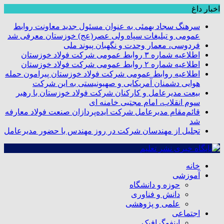
اخبار داغ
سرهنگ سجاد بهمئی به عنوان مسئول جدید معاونت روابط
عمومی و تبلیغات سپاه ولی عصر(عج) خوزستان معرفی شد
فردوسی، معمار وحدت و نگهبان پیوند ملی
اطلاعیه شماره ۳ روابط عمومی شرکت فولاد خوزستان
اطلاعیه شماره ۲ روابط عمومی شرکت فولاد خوزستان
اطلاعیه روابط عمومی شرکت فولاد خوزستان پیرامون حمله
هوایی دشمنان آمریکایی و صهیونیستی به این شرکت
بیعت مدیرعامل و کارکنان شرکت فولاد خوزستان با رهبر
سوم انقلاب، امام مجتبی خامنه ای
قائم‌مقام مدیرعامل شرکت ایده‌پردازان صنعت فولاد معارفه
شد
تجلیل از مهندسان شرکت در روز مهندس با حضور مدیرعامل
خانه
آموزشی
حوزه و دانشگاه
دانش و فناوری
علمی و پژوهشی
اجتماعی
اینفوگرافیک