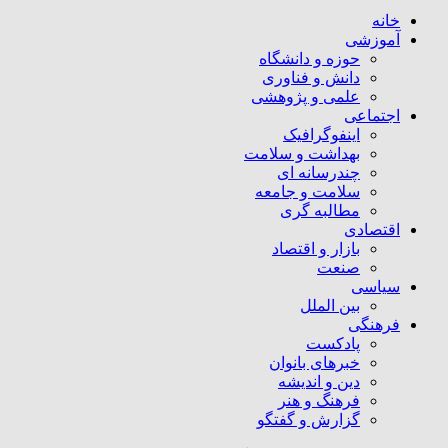
خانه
آموزشی
حوزه و دانشگاه
دانش و فناوری
علمی و پژوهشی
اجتماعی
اینفوگرافیک
بهداشت و سلامت
چندرسانه ای
سلامت و جامعه
مطالبه گری
اقتصادی
بازار و اقتصاد
صنعت
سیاسی
بین الملل
فرهنگی
پادکست
خبرهای بانوان
دین و اندیشه
فرهنگ و هنر
گزارش و گفتگو