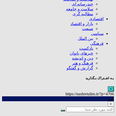
چندرسانه ای
سلامت و جامعه
مطالبه گری
اقتصادی
بازار و اقتصاد
صنعت
سیاسی
بین الملل
فرهنگی
پادکست
خبرهای بانوان
دین و اندیشه
فرهنگ و هنر
گزارش و گفتگو
بـه اشـتراک بـگذارید
×
https://nashretalim.ir/?p=4706
کپی
×