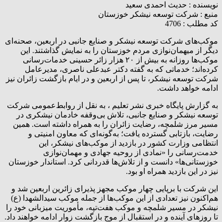
نویسنده :
حدیث احمدی سعید
منبع :
شرکت توسعه نیشکر خوزستان
کد مطلب : 4706
موکب‌های شرکت توسعه نیشکر و صنایع جانبی در اربعین، صحنه‌ای
دیگر از میهمان‌نوازی مردم خوزستان را به نمایش گذاشتند. این
موکب‌ها روزانه به بیش از ۲۰ هزار زائر حسینی خدمات‌رسانی
کرده‌اند؛ خدماتی که به گفته دکتر عبدعلی ناصری، مدیرعامل
شرکت توسعه نیشکر، تا پس از اربعین و در ایام بازگشت زائران نیز
ادامه خواهد داشت.
به گزارش پایگاه خبری نشر تعلیم ، به نقل از روابط‌عمومی شرکت
توسعه نیشکر و صنایع جانبی، تلاش بی‌وقفه خادمان نیشکری در
مسیر مرز شلمچه، رضایت زائران را به همراه داشته است. همین
رضایت، بازتابی گسترده یافت؛ به‌گونه‌ای که معاون امنیتی و
انتظامی وزارت کشور در بازدید از موکب‌های نیشکر، این
خدمت‌رسانی را «نمادی از روحیه جهادی و مهمان‌نوازی
خوزستانی‌ها» دانست و از تلاش‌ها قدردانی کرد. استاندار خوزستان
نیز در این بازدید همراه او بود.
این شرکت با برپایی چهار موکب مجهز پذیرای زائرین اربعین شد و
هم‌اکنون نیز تعدادی از این موکب‌ها از جمله موکب سیدالشهدا (ع)
نیشکر در مسیر شلمچه و موکب هفت‌تپه، مأموریت میزبانی خود را
تا روزهای آینده و در استقبال از موج بازگشت زوار ادامه خواهند داد.