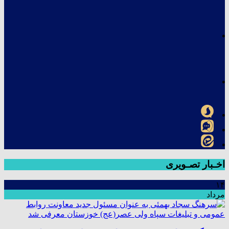
اخـبار تصـویری
۱۴
مرداد