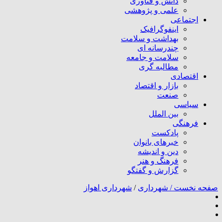
دانش و فناوری
علمی و پژوهشی
اجتماعی
اینفوگرافیک
بهداشت و سلامت
چندرسانه ای
سلامت و جامعه
مطالبه گری
اقتصادی
بازار و اقتصاد
صنعت
سیاسی
بین الملل
فرهنگی
پادکست
خبرهای بانوان
دین و اندیشه
فرهنگ و هنر
گزارش و گفتگو
صفحه نخست /
شهرداری
/
شهرداری اهواز