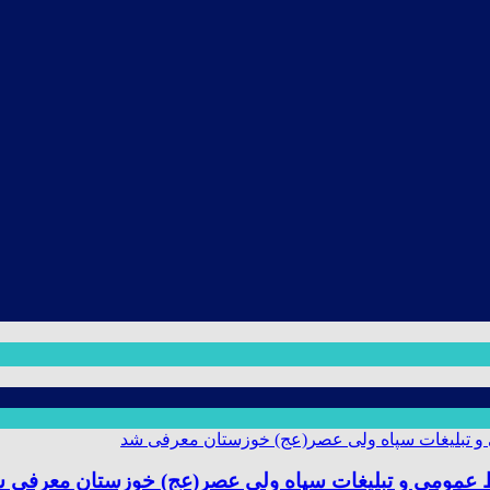
ط عمومی و تبلیغات سپاه ولی عصر(عج) خوزستان معرفی 