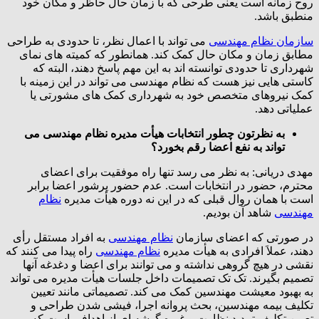
روح زمانه است یعنی طرحی که با زمان حال حاظر و مکان خود
منطبق باشد.
سازمان نظام مهندسی
می تواند با اعمال نظر، تا حدودی به طراحی
مطابق زمان و مکان حال کمک کند. همانطور که کمیته های نمای
شهرداری تا حدودی توانسته اند به این مهم پاسخ دهند، البته که
کاستی هایی نیز هست که نظام مهندسی می تواند در این زمینه با
کمک نیروهای متخصص خود به شهرداری کمک های مشورتی یا
عملیاتی دهد.
به نظرتون چطور انتخابات هیأت مدیره نظام مهندسی می
تواند به نفع اعضا رقم بخورد؟
مهدی دریانی: به نظر می رسد تنها راه موفقیت برای اعضای
محترم، حضور در انتخابات است. عدم حضور پرشور اعضا برابر
است با همان روال قبلی که در این نه دوره هیأت مدیره
نظام
مهندسی
شاهد آن بودیم.
در صورتی که اعضای سازمان
نظام مهندسی
به افراد مستقل رأی
دهند، عملاَ افرادی به هیأت مدیره
نظام مهندسی
راه پیدا می کنند که
نقشی در هیچ گروهی نداشته و می توانند برای اعضا و دغدغه آنها
تصمیم بگیرند. تک تک تصمیمات داخل جلسات هیأت مدیره می تواند
به بهبود معیشت مهندسین کمک می کند. تصمیماتی مانند تعیین
تکلیف بیمه مهندسین، بحث پروانه اجرا، فیشی شدن طراحی و
تعیین تکلیف تمدید نظارت و غیره گوشه ای از اهدافی است که