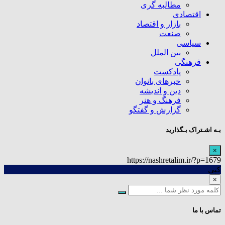
مطالبه گری
اقتصادی
بازار و اقتصاد
صنعت
سیاسی
بین الملل
فرهنگی
پادکست
خبرهای بانوان
دین و اندیشه
فرهنگ و هنر
گزارش و گفتگو
بـه اشـتراک بـگذارید
×
https://nashretalim.ir/?p=1679
کپی
×
تماس با ما