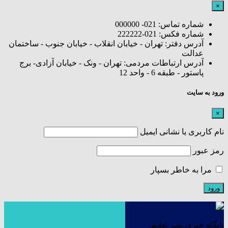
×
شماره تماس: 021- 000000
شماره فکس: 021-222222
آدرس دفتر: تهران - خیابان انقلاب - خیابان جنوب - ساختمان
عدالت
آدرس ارتباطات مردمی: تهران - ونک - خیابان آزادی- برج
پاستور - طبقه 6 - واحد 12
ورود به سایت
×
نام کاربری یا نشانی ایمیل
رمز عبور
مرا به خاطر بسپار
پایگاه خبری نشر تعلیم