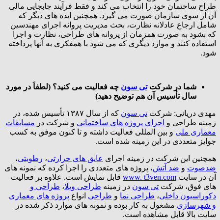
طراح ساختمان خود را انتخاب می کند و فقط فرآیند جابجایی مالی
آن از سوی سازمان صورت می گیرد. همچنین ایده های دیگر که
شامل ارجاع عادلانه نظارت، بحث مدیریت پروانه اجرای مهندسین
که بشود به صورت همزمان از پروانه های طراحی، نظارت و اجرا
استفاده کنند و موارد دیگری که می شود با همفکری به آنها پرداخته
شود.
شما در شرکت
تی سون
چه فعالیت می کنید؟ (لطفاَ در مورد
سال تأسیس آن هم توضیح دهید)
مهدی دریانی: شرکت
تی سون
که از سال ۱۳۸۷ تأسیس شده، در
زمینه طراحی و
اجرای پروژه های ساختمانی
و شرکت در
مسابقات
معماری ملی
و بین المللی فعالیت داشته و تا کنون موفق به کسب
جوایز متعددی در این زمینه شده است.
همچنین این شرکت در زمینه اجرای
عایق های حرارتی
،
رطوبتی
،
ضدصوت
و
ضد آتش
، پروژه های متعددی را اجرا کرده که نمونه های
آن در سایت
t3ven.com
www.
قابل نمایش است. علاوه بر فعالیت
های فوق، شرکت
تی سون
در زمینه
طراحی ویلا
،
طراحی و
دکوراسیون داخلی
،
طراحی نما
و
طراحی
انواع
پروژه های معماری
و شهرسازی
مشغول به کار بوده و نمونه های موارد ذکر شده در
سایت بالا قابل مشاهده است.