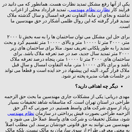
یکی از آنها رفع مشکل تمدید نظارت هست. همانطور که می دانید در
فرآیند کار
نظارت نظام مهندسی
، تمدید قرارداد محلی از اعراب
نداشته و بجای آن مابه التفاوت تعرفه امسال و سال گذشته ملاک
نمدید قرار گرفته که این روال ظلمی آشکار در حق مهندسین ما
است.
برای حل این مشکل می توان ساختمان ها را به سه بخش تا ۲۰۰۰
متر، ۲۰۰۰ متر تا ۱۰۰۰۰ متر و بالای ۱۰۰۰۰ متر تقسیم کرد و بحث
تمدید را به طور پلکانی تعریف نمود. مثلا برای ساختمان های زیر
۲۰۰۰ متر تمدید سال جدید، صد در صد تعرفه ملاک باشد. برای
ساختمان های ۲۰۰۰ متر تا ۱۰۰۰۰ متر، پنجاه درصد تعرفه ملاک
باشد و برای بالای ۱۰۰۰۰ متر، مابه التفاوت امسال و سال قبل
ملاک قرار گیرد. البته این پیشنهاد در حد ایده است و قطعاً می تواند
در جلسات هیأت مدیره پخته تر شود.
دیگر چه اهدافی دارید؟
مهدی دریانی: یکی از مشکلات جاری مهندسین ما بحث حق الزحمه
طراحی در استان تهران است. که متاسفانه شاهد تخفیفات بسیار
زیاد از سوی شرکت های واسط هستیم. در صورتی که اگر حق
الزحمه طراحی بصورت فیش پرداختی در سازمان
نظام مهندسی
شود، مشکل تخفیفات و شرکت های واسط عملاً حل می شود و
مهندسین می توانند به حق قانونی خودشان برسند. این مطلب اصلاً
به معنی معرفی طراح از سوی سازمان به مالک نیست. بلکه مالک