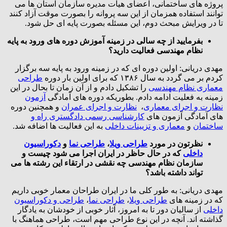
پروژه های ساختمانی، اعضای هیأت مدیره سازمان استان ها می
توانند استفاده همزمان از این سه پروانه را بصورت موقت آزاد کنند
تا در ویرایش مبحث دوم، این مسئله بصورت پایه ای حل شود.
بفرمایید از چه سالی در زمینه آموزش دوره های ورود به پایه
نظام مهندسی فعالیت دارید؟
مهدی دریانی: اولین دوره ای که در زمینه ورود به پایه سه برگزار
کردم بر می گردد به سال ۱۳۸۶ که برای اولین بار دوره
طراحی
معماری نظام مهندسی
را تشکیل دادم و از آن زمان تا بحال در این
زمینه به فعلیت ادامه دادم. بطوریکه دوره های آمادگی
آزمون
نظارت و اجرای معماری
،
نظارت و اجرای عمران
و همچنین دوره
های آمادگی آزمون های
کارشناسی رسمی دادگستری راه و
ساختمان
و
معماری و تزیینات داخلی
به این فعالیت ها اضافه شد.
نظرتون در مورد
طراحی ویلا
،
طراحی نما
و
دکوراسیون
داخلی
که در حال حاظر در ایران اجرا می شود چیست و
سازمان نظام مهندسی چه نقشی در ارتقاء این رشته ها می
تواند داشته باشد؟
مهدی دریانی: به طور کلی ما در ایران طراحان معمار خوبی داریم
که در زمینه های
طراحی ویلا
،
طراحی نما
،
طراحی و دکوراسیون
داخلی
از سالیان دور تا به امروز، آثار خوبی از خودشان به یادگار
گذاشته اند. آنچه در این نوع طراحی مهم است، طراحی هماهنگ با