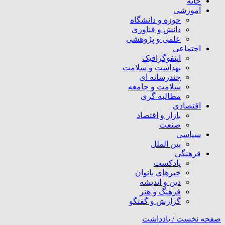
خانه
آموزشی
حوزه و دانشگاه
دانش و فناوری
علمی و پژوهشی
اجتماعی
اینفوگرافیک
بهداشت و سلامت
چندرسانه ای
سلامت و جامعه
مطالبه گری
اقتصادی
بازار و اقتصاد
صنعت
سیاسی
بین الملل
فرهنگی
پادکست
خبرهای بانوان
دین و اندیشه
فرهنگ و هنر
گزارش و گفتگو
صفحه نخست /
یادداشت