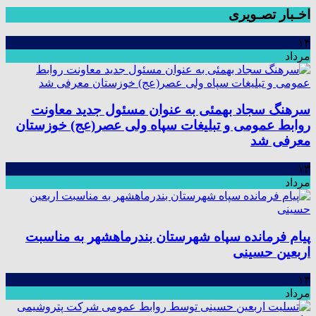
اخـبار تصـویری
۱۴
مرداد
سرهنگ سجاد بهمئی به عنوان مسئول جدید معاونت
روابط عمومی و تبلیغات سپاه ولی عصر(عج) خوزستان
معرفی شد
۱۳
مرداد
پیام فرمانده سپاه شهرستان بندرماهشهر به مناسبت
اربعین حسینی
۱۳
مرداد