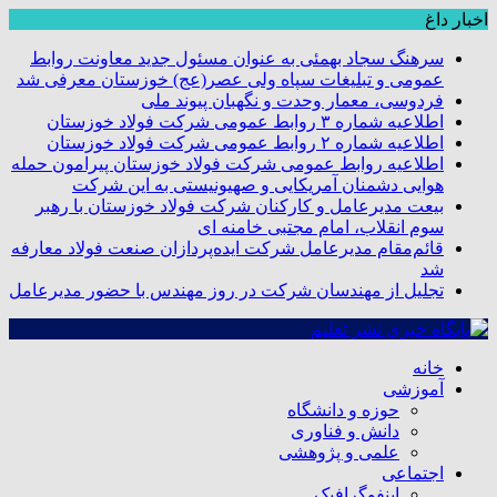
اخبار داغ
سرهنگ سجاد بهمئی به عنوان مسئول جدید معاونت روابط
عمومی و تبلیغات سپاه ولی عصر(عج) خوزستان معرفی شد
فردوسی، معمار وحدت و نگهبان پیوند ملی
اطلاعیه شماره ۳ روابط عمومی شرکت فولاد خوزستان
اطلاعیه شماره ۲ روابط عمومی شرکت فولاد خوزستان
اطلاعیه روابط عمومی شرکت فولاد خوزستان پیرامون حمله
هوایی دشمنان آمریکایی و صهیونیستی به این شرکت
بیعت مدیرعامل و کارکنان شرکت فولاد خوزستان با رهبر
سوم انقلاب، امام مجتبی خامنه ای
قائم‌مقام مدیرعامل شرکت ایده‌پردازان صنعت فولاد معارفه
شد
تجلیل از مهندسان شرکت در روز مهندس با حضور مدیرعامل
خانه
آموزشی
حوزه و دانشگاه
دانش و فناوری
علمی و پژوهشی
اجتماعی
اینفوگرافیک