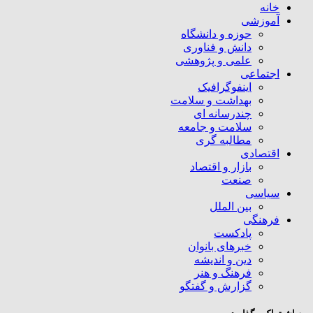
خانه
آموزشی
حوزه و دانشگاه
دانش و فناوری
علمی و پژوهشی
اجتماعی
اینفوگرافیک
بهداشت و سلامت
چندرسانه ای
سلامت و جامعه
مطالبه گری
اقتصادی
بازار و اقتصاد
صنعت
سیاسی
بین الملل
فرهنگی
پادکست
خبرهای بانوان
دین و اندیشه
فرهنگ و هنر
گزارش و گفتگو