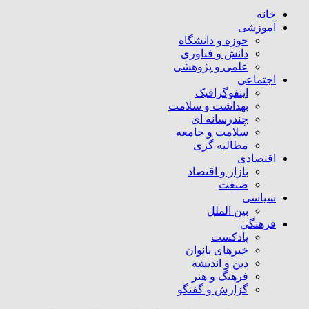
خانه
آموزشی
حوزه و دانشگاه
دانش و فناوری
علمی و پژوهشی
اجتماعی
اینفوگرافیک
بهداشت و سلامت
چندرسانه ای
سلامت و جامعه
مطالبه گری
اقتصادی
بازار و اقتصاد
صنعت
سیاسی
بین الملل
فرهنگی
پادکست
خبرهای بانوان
دین و اندیشه
فرهنگ و هنر
گزارش و گفتگو