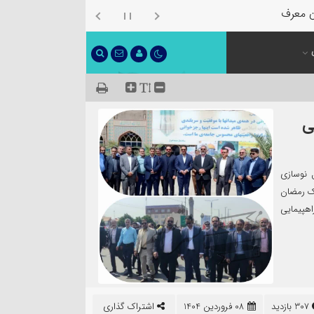
ن معرفی شد
ی
ل نوسازی
ک رمضان
اهپیمایی
307 بازدید
08 فروردین 1404
اشتراک گذاری