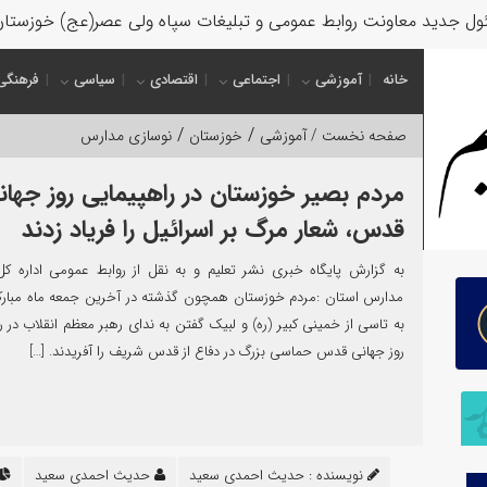
ل جدید معاونت روابط عمومی و تبلیغات سپاه ولی عصر(عج) خوزستا
خانه
آموزشی
اجتماعی
اقتصادی
سیاسی
فرهنگی
/
/
صفحه نخست /
آموزشی
خوزستان
نوسازی مدارس
مردم بصیر خوزستان در راهپیمایی روز جهان
قدس، شعار مرگ بر اسرائیل را فریاد زدند
به گزارش پایگاه خبری نشر تعلیم و به نقل از روابط عمومی اداره ک
مدارس استان :مردم خوزستان همچون گذشته در آخرین جمعه ماه مبار
به تاسی از خمینی کبیر (ره) و لبیک گفتن به ندای رهبر معظم انقلاب در ر
روز جهانی قدس حماسی بزرگ در دفاع از قدس شریف را آفریدند. […]
نویسنده :
حدیث احمدی سعید
حدیث احمدی سعید