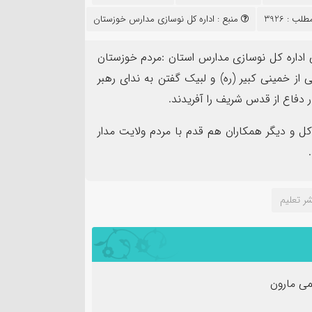
۱۴
ب : 3926
منبع :
اداره کل نوسازی مدارس خوزستان
مرداد
 اداره کل نوسازی مدارس استان :مردم خوزستان
ز خمینی کبیر (ره) و لبیک گفتن به ندای رهبر
دفاع از قدس شریف را آفریدند.
اد بهمئی به عنوان مسئول
کل و دیگر همکاران هم قدم با مردم ولایت مدار
نت روابط عمومی و تبلیغات
پیام فرمانده سپاه شهرس
 عصر(عج) خوزستان معرفی شد
به مناسبت اربعین حسین
ر تعلیم
ی مارون