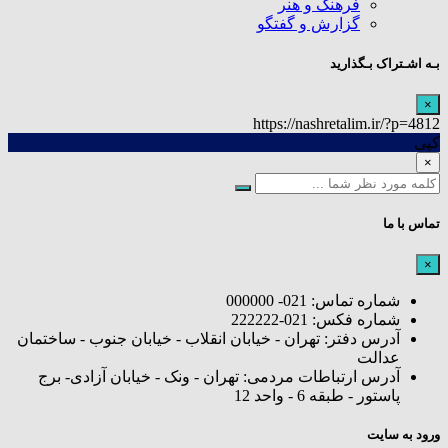
فرهنگ و هنر
گزارش و گفتگو
بـه اشـتراک بـگذارید
×
https://nashretalim.ir/?p=4812
کپی
×
تماس با ما
×
شماره تماس: 021- 000000
شماره فکس: 021-222222
آدرس دفتر: تهران - خیابان انقلاب - خیابان جنوب - ساختمان
عدالت
آدرس ارتباطات مردمی: تهران - ونک - خیابان آزادی- برج
پاستور - طبقه 6 - واحد 12
ورود به سایت