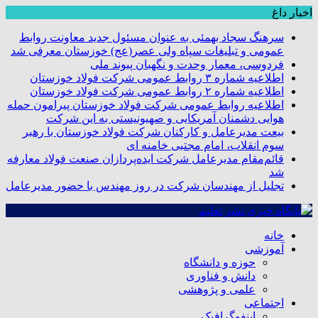
اخبار داغ
سرهنگ سجاد بهمئی به عنوان مسئول جدید معاونت روابط
عمومی و تبلیغات سپاه ولی عصر(عج) خوزستان معرفی شد
فردوسی، معمار وحدت و نگهبان پیوند ملی
اطلاعیه شماره ۳ روابط عمومی شرکت فولاد خوزستان
اطلاعیه شماره ۲ روابط عمومی شرکت فولاد خوزستان
اطلاعیه روابط عمومی شرکت فولاد خوزستان پیرامون حمله
هوایی دشمنان آمریکایی و صهیونیستی به این شرکت
بیعت مدیرعامل و کارکنان شرکت فولاد خوزستان با رهبر
سوم انقلاب، امام مجتبی خامنه ای
قائم‌مقام مدیرعامل شرکت ایده‌پردازان صنعت فولاد معارفه
شد
تجلیل از مهندسان شرکت در روز مهندس با حضور مدیرعامل
خانه
آموزشی
حوزه و دانشگاه
دانش و فناوری
علمی و پژوهشی
اجتماعی
اینفوگرافیک