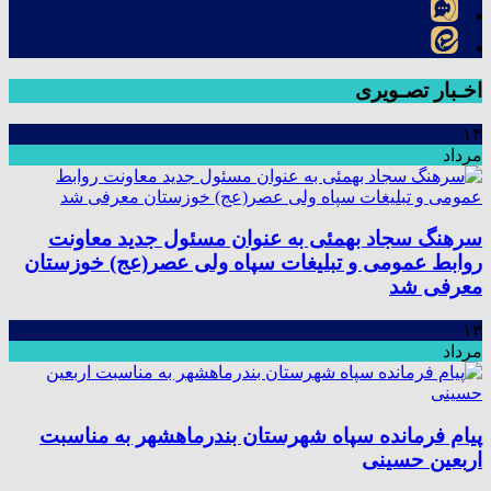
اخـبار تصـویری
۱۴
مرداد
سرهنگ سجاد بهمئی به عنوان مسئول جدید معاونت
روابط عمومی و تبلیغات سپاه ولی عصر(عج) خوزستان
معرفی شد
۱۳
مرداد
پیام فرمانده سپاه شهرستان بندرماهشهر به مناسبت
اربعین حسینی