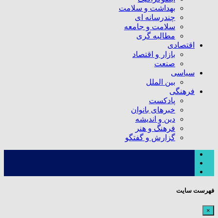
بهداشت و سلامت
چندرسانه ای
سلامت و جامعه
مطالبه گری
اقتصادی
بازار و اقتصاد
صنعت
سیاسی
بین الملل
فرهنگی
پادکست
خبرهای بانوان
دین و اندیشه
فرهنگ و هنر
گزارش و گفتگو
فهرست سایت
×