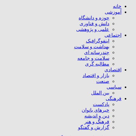
خانه
آموزشی
حوزه و دانشگاه
دانش و فناوری
علمی و پژوهشی
اجتماعی
اینفوگرافیک
بهداشت و سلامت
چندرسانه ای
سلامت و جامعه
مطالبه گری
اقتصادی
بازار و اقتصاد
صنعت
سیاسی
بین الملل
فرهنگی
پادکست
خبرهای بانوان
دین و اندیشه
فرهنگ و هنر
گزارش و گفتگو