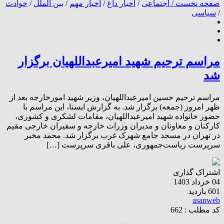
صفحه نخست /
اجتماعی
/
اخبار داغ
/
اخیار مهم
/
بین الملل
/
حوادث
/
سیاسی
مراسم ترحیم شهید امیرعبداللهیان برگزار
شد
مراسم ترحیم حسین امیرعبداللهیان، وزیر شهید امورخارجه بعد از
ظهر امروز (جمعه) برگزار شد. به گزارش ایسنا، این مراسم با
حضور خانواده شهید امیرعبداللهیان، مقامات لشکری و کشوری،
کارکنان و معاونان و مدیران وزرات خارجه و سفیران خارجی مقیم
در تهران در مسجد جامع شهرک غرب برگزار شد. محمد مخبر
سرپرست ریاست‌جمهوری، علی باقری سرپرست […]
اشتراک گذاری
04 خرداد 1403
601 بازدید
asanweb
کد مطلب : 662