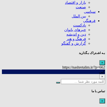
بازار و اقتصاد
صنعت
سیاسی
بین الملل
فرهنگی
پادکست
خبرهای بانوان
دین و اندیشه
فرهنگ و هنر
گزارش و گفتگو
بـه اشـتراک بـگذارید
×
https://nashretalim.ir/?p=662
کپی
×
تماس با ما
×