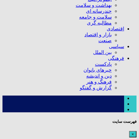
بهداشت و سلامت
چندرسانه ای
سلامت و جامعه
مطالبه گری
اقتصادی
بازار و اقتصاد
صنعت
سیاسی
بین الملل
فرهنگی
پادکست
خبرهای بانوان
دین و اندیشه
فرهنگ و هنر
گزارش و گفتگو
فهرست سایت
×