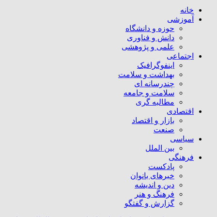
خانه
آموزشی
حوزه و دانشگاه
دانش و فناوری
علمی و پژوهشی
اجتماعی
اینفوگرافیک
بهداشت و سلامت
چندرسانه ای
سلامت و جامعه
مطالبه گری
اقتصادی
بازار و اقتصاد
صنعت
سیاسی
بین الملل
فرهنگی
پادکست
خبرهای بانوان
دین و اندیشه
فرهنگ و هنر
گزارش و گفتگو