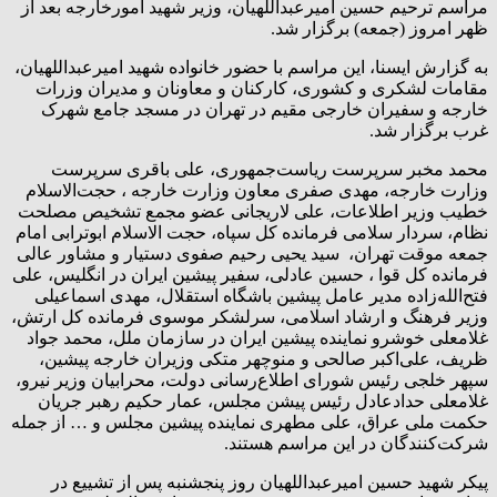
مراسم ترحیم حسین امیرعبداللهیان، وزیر شهید امورخارجه بعد از
ظهر امروز (جمعه) برگزار شد.
به گزارش ایسنا، این مراسم با حضور خانواده شهید امیرعبداللهیان،
مقامات لشکری و کشوری، کارکنان و معاونان و مدیران وزرات
خارجه و سفیران خارجی مقیم در تهران در مسجد جامع شهرک
غرب برگزار شد.
محمد مخبر سرپرست ریاست‌جمهوری، علی باقری سرپرست
وزارت خارجه، مهدی صفری معاون وزارت خارجه ، حجت‌الاسلام
خطیب وزیر اطلاعات، علی لاریجانی عضو مجمع تشخیص مصلحت
نظام، سردار سلامی فرمانده کل سپاه، حجت الاسلام ابوترابی امام
جمعه موقت تهران، سید یحیی رحیم صفوی دستیار و مشاور عالی
فرمانده کل قوا ، حسین عادلی، سفیر پیشین ایران در انگلیس، علی
فتح‌الله‌زاده مدیر عامل پیشین باشگاه استقلال، مهدی اسماعیلی
وزیر فرهنگ و ارشاد اسلامی، سرلشکر موسوی فرمانده کل ارتش،
غلامعلی خوشرو نماینده پیشین ایران در سازمان ملل، محمد جواد
ظریف، علی‌اکبر صالحی و منوچهر متکی وزیران خارجه پیشین،
سپهر خلجی رئیس شورای اطلاع‌رسانی دولت، محرابیان وزیر نیرو،
غلامعلی حدادعادل رئیس پیشن مجلس، عمار حکیم رهبر جریان
حکمت ملی عراق، علی مطهری نماینده پیشین مجلس و … از جمله
شرکت‌کنندگان در این مراسم هستند.
پیکر شهید حسین امیرعبداللهیان روز پنجشنبه پس از تشییع در