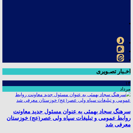
اخـبار تصـویری
۱۴
مرداد
سرهنگ سجاد بهمئی به عنوان مسئول جدید معاونت
روابط عمومی و تبلیغات سپاه ولی عصر(عج) خوزستان
معرفی شد