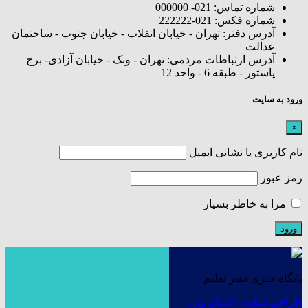
شماره تماس: 021- 000000
شماره فکس: 021-222222
آدرس دفتر: تهران - خیابان انقلاب - خیابان جنوب - ساختمان
عدالت
آدرس ارتباطات مردمی: تهران - ونک - خیابان آزادی- برج
پاستور - طبقه 6 - واحد 12
ورود به سایت
×
نام کاربری یا نشانی ایمیل
رمز عبور
مرا به خاطر بسپار
پایگاه خبری نشر تعلیم
طراحی سایت : آسان وب