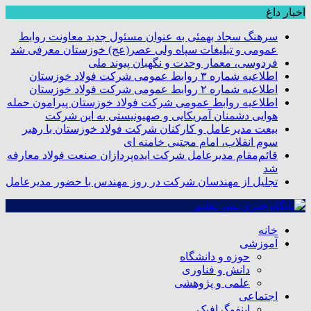
اخبار داغ
سرهنگ سجاد بهمئی به عنوان مسئول جدید معاونت روابط
عمومی و تبلیغات سپاه ولی عصر(عج) خوزستان معرفی شد
فردوسی، معمار وحدت و نگهبان پیوند ملی
اطلاعیه شماره ۳ روابط عمومی شرکت فولاد خوزستان
اطلاعیه شماره ۲ روابط عمومی شرکت فولاد خوزستان
اطلاعیه روابط عمومی شرکت فولاد خوزستان پیرامون حمله
هوایی دشمنان آمریکایی و صهیونیستی به این شرکت
بیعت مدیرعامل و کارکنان شرکت فولاد خوزستان با رهبر
سوم انقلاب، امام مجتبی خامنه ای
قائم‌مقام مدیرعامل شرکت ایده‌پردازان صنعت فولاد معارفه
شد
تجلیل از مهندسان شرکت در روز مهندس با حضور مدیرعامل
خانه
آموزشی
حوزه و دانشگاه
دانش و فناوری
علمی و پژوهشی
اجتماعی
اینفوگرافیک