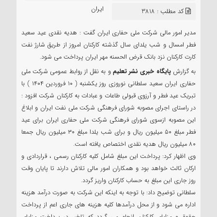
سعید
ایران
کد مطلب : 3818
مدیر امور مالی شرکت ملی حفاری ایران گفت : هدیه نقدی عید سعید
فطر امسال و شب یلدای سال گذشته کارکنان امروز از طریق شارژ نفت
کارت کارکنان نزد بانک قرض الحسنه مهر ایران پرداخت می شود.
به گزارش
پایگاه خبری نشر تعلیم
و به نقل از روابط عمومی شرکت ملی
حفاری ایران سعید سلطانی نوروزی روز یکشنبه ( ۱۰ فروردین ۱۴۰۴ ) با
تبریک عید فطر و آرزوی قبولی طاعات و عبادات به کارکنان شرکت افزود :
در راستای اجرای مصوبه شورای فرهنگی شرکت ملی نفت ایران و ابلاغ
این مصوبه ازسوی شورای فرهنگی شرکت ملی حفاری ایران برای عید
فطر مبلغ ۵۰ میلیون ریال و برای شب یلدا مبلغ ۳۰ میلیون ریال جمعا
۸۰ میلیون ریال هدیه نقدی اختصاص یافته است.
وی اظهار کرد: پرداخت این مبلغ شامل کلیه کارکنان رسمی ، قراردادی و
ارکان ثالث خواهد بود و همکاران امور مالی تلاش دارند تا پایان وقت
روز جاری این مبلغ به حساب کارکنان واریز گردد.
سلطانی توضیح داد: با توجه به اینکه این شرکت به صورت درآمد هزینه
اداره می شود و از محل درآمدها کلیه هزینه های جاری اعم از پرداخت
حقوق و مزایای کارکنان انجام می گردد که تاخیر در پرداخت مزایای