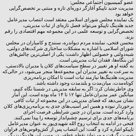
عضو کمیسیون اجتماعی مجلس:
مدیریت جدید تاپیکو آغازگر دوره‌ای تازه و مبتنی بر تخصص‌گرایی
خواهد بود
یک نماینده مجلس شورای اسلامی معتقد است انتصاب مدیرعامل
جدید هلدینگ تاپیکو می‌تواند فصل تازه‌ای از ثبات مدیریتی،
تخصص‌گرایی و توسعه علمی در این مجموعه مهم اقتصادی را رقم
بزند.
محسن فتحی، نماینده مردم دیواندره، سنندج و کامیاران در مجلس
شورای اسلامی با اشاره به مشکلات ساختاری شرکت‌های دولتی،
شبه‌دولتی و خصولتی اظهار داشت: یکی از اصلی‌ترین چالش‌های
این بنگاه‌ها، فقدان ثبات مدیریتی است.
به گفته او هر تغییر در سطح سیاست‌های کلان یا مدیران بالادستی،
به سرعت به تغییر مدیران این مجموعه‌ها منجر می‌شود، در حالی‌که
مدیریت هلدینگ‌ها نیازمند ثبات است تا امکان برنامه‌ریزی
کوتاه‌مدت، میان‌مدت و بلندمدت وجود داشته باشد.
وی خاطرنشان کرد: اگر به سابقه مدیریتی در شستا نگاه کنیم،
میانگین عمر مدیران‌عامل تنها ۱۲ تا ۱۴ ماه بوده است. این آمار
نشان می‌دهد که فضای مدیریتی در این مجموعه از ثبات کافی
برخوردار نبوده و همین امر آسیب‌های جدی به برنامه‌ریزی‌های کلان
وارد کرده است. مدیران در چنین شرایطی فرصت اجرای
برنامه‌های جدی برای ترسیم چشم‌انداز توسعه را پیدا نمی‌کنند.
فتحی در ادامه به انتخاب روح الله شهیدی‌پور به عنوان مدیرعامل
تاپیکو اشاره کرد و گفت: این انتصاب پس از کش‌وقوس‌های فراوان
صورت گرفت و می‌تواند نقطه عطفی در مسیر این هلدینگ بزرگ