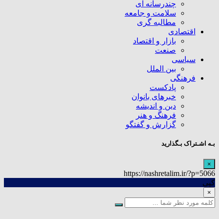
چندرسانه ای
سلامت و جامعه
مطالبه گری
اقتصادی
بازار و اقتصاد
صنعت
سیاسی
بین الملل
فرهنگی
پادکست
خبرهای بانوان
دین و اندیشه
فرهنگ و هنر
گزارش و گفتگو
بـه اشـتراک بـگذارید
×
https://nashretalim.ir/?p=5066
کپی
×