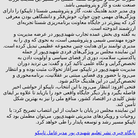
صنعت نفت و گاز و پتروشیمی باشد.
وی مدیر جدید هلدینگ نفت، گاز و پتروشیمی شستا ( تاپیکو) را دارای
ویژگی‌های مهمی چون جوان، خوش‌فکر و دانشگاهی بودن معرفی
کرد که پیش‌تر در جایگاه معاونت برنامه‌ریزی شستا تجربه‌ای
ارزشمند اندوخته است.
به گفته وی بخش عمده تجارب شهیدی‌پور در عرضه مدیریت و
حوزه مهندسی شیمی و پتروشیمی است، به نحوی که وی را به
مدیری توانمند برای هدایت چنین مجموعه عظیمی تبدیل کرده است.
این نماینده مجلس بر ویژگی‌های فردی شهیدی‌پور از جمله
پاکدستی، سلامت، دوری از فضای سیاسی و اولویت دادن به
تخصص‌گرایی و نگاه علمی تأکید کرد و گفت: بی تردید دوران
مدیریت شهیدی‌پور در تاپیکو، سرآغاز تحولات مثبت بوده و و انتظار
می‌رود با حضور وی فضایی مبتنی بر عقلانیت، برنامه‌محوری و
تخصص‌گرایی در این هلدینگ حاکم شود.
فتحی افزود: انتظار می‌رود با این انتخاب، تاپیکو از حواشی اخیر
فاصله بگیرد و بار دیگر جایگاه واقعی خود را بازیابد تا علاوه بر ایفای
نقش کلیدی در اقتصاد کشور، منافع ملی را نیز به بهترین شکل
تأمین کند.
این نماینده مجلس در پایان با حمایت از این انتصاب تصریح کرد: با
روحیات و رویکردهای مدیریتی شهیدی‌پور، می‌توان مطمئن بود که
تاپیکو مسیر رشد و توسعه پایدار را طی خواهد کرد.
پایگاه خبری نشر تعلیم
شهیدی پور
مدیرعامل تاپیکو