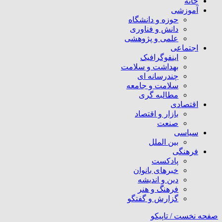
خانه
آموزشی
حوزه و دانشگاه
دانش و فناوری
علمی و پژوهشی
اجتماعی
اینفوگرافیک
بهداشت و سلامت
چندرسانه ای
سلامت و جامعه
مطالبه گری
اقتصادی
بازار و اقتصاد
صنعت
سیاسی
بین الملل
فرهنگی
پادکست
خبرهای بانوان
دین و اندیشه
فرهنگ و هنر
گزارش و گفتگو
صفحه نخست /
تاپیکو