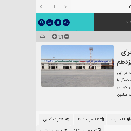
ن معرفی شد
رای
یزدهم
 در این
ت‌وگو با
 کرد: در
زش یک میلیون
644 بازدید
22 خرداد 1403
اشتراک گذاری
کد مطلب : 964
منبع :
نشرتعلیم