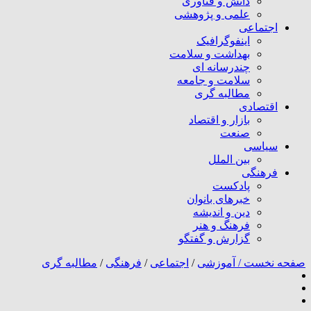
دانش و فناوری
علمی و پژوهشی
اجتماعی
اینفوگرافیک
بهداشت و سلامت
چندرسانه ای
سلامت و جامعه
مطالبه گری
اقتصادی
بازار و اقتصاد
صنعت
سیاسی
بین الملل
فرهنگی
پادکست
خبرهای بانوان
دین و اندیشه
فرهنگ و هنر
گزارش و گفتگو
صفحه نخست /
آموزشی
/
اجتماعی
/
فرهنگی
/
مطالبه گری