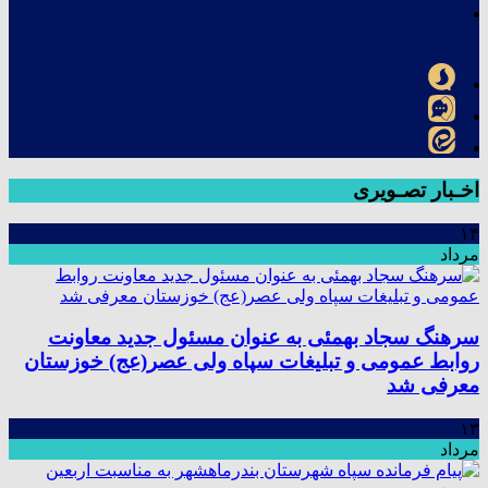
اخـبار تصـویری
۱۴
مرداد
سرهنگ سجاد بهمئی به عنوان مسئول جدید معاونت
روابط عمومی و تبلیغات سپاه ولی عصر(عج) خوزستان
معرفی شد
۱۳
مرداد