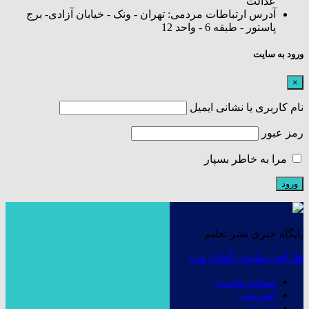
عدالت
آدرس ارتباطات مردمی: تهران - ونک - خیابان آزادی- برج
پاستور - طبقه 6 - واحد 12
ورود به سایت
×
نام کاربری یا نشانی ایمیل
رمز عبور
مرا به خاطر بسپار
پایگاه خبری نشر تعلیم
طراحی سایت : آسان وب
صفحه نخست
آموزشی
اجتماعی