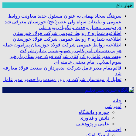
اخبار داغ
سرهنگ سجاد بهمئی به عنوان مسئول جدید معاونت روابط
عمومی و تبلیغات سپاه ولی عصر(عج) خوزستان معرفی شد
فردوسی، معمار وحدت و نگهبان پیوند ملی
اطلاعیه شماره ۳ روابط عمومی شرکت فولاد خوزستان
اطلاعیه شماره ۲ روابط عمومی شرکت فولاد خوزستان
اطلاعیه روابط عمومی شرکت فولاد خوزستان پیرامون حمله
هوایی دشمنان آمریکایی و صهیونیستی به این شرکت
بیعت مدیرعامل و کارکنان شرکت فولاد خوزستان با رهبر
سوم انقلاب، امام مجتبی خامنه ای
قائم‌مقام مدیرعامل شرکت ایده‌پردازان صنعت فولاد معارفه
شد
تجلیل از مهندسان شرکت در روز مهندس با حضور مدیرعامل
خانه
آموزشی
حوزه و دانشگاه
دانش و فناوری
علمی و پژوهشی
اجتماعی
اینفوگرافیک