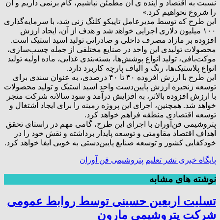
نسبت به اقتصاد و آینده ی آن مطمئن نباشیم، گام برنمی داریم و آن
را شروع نخواهیم کرد.»
این طرح که توسط مدیرعامل تاپیکو کلنگ زنی شد،‌ با سرمایه‌گذاری
۱۰۰ میلیون دلاری اجرایی خواهد شد و هدف از آن، ایجاد ارزش
افزوده بر مازاد مصرف داخلی و صادراتی تولید اسید استیک است.
محصولات تولیدی این واحد در صنایع مختلفی از جمله چسب‌سازی،
موکت‌بافی، تولید انواع پوشش‌ها، بسته‌بندی غذایی، ماده اولیه تولید
انواع پلاستیک‌ها، رنگ و الیاف پارچه کاربرد دارد.
این طرح با ارزش افزوده ۳۰ تا ۴۰ درصدی، به عنوان سندی برای
توسعه زنجیره ارزش پایین‌دست واحد اسید استیک و تولید محصولات
با ارزش افزوده بالاتر، به افزایش درآمد و سود سالانه شرکت منجر
خواهد شد. همچنین، اجرای این پروژه زمینه را برای ایجاد اشتغال و
توسعه اقتصادی منطقه فراهم خواهد کرد.
پتروشیمی فن‌آوران با اجرای این طرح، گامی مهم در راستای تحقق
اهداف اقتصاد مقاومتی و توسعه پایدار برداشته و نقش خود را در
خودکفایی کشور و توسعه صنایع پایین‌دستی به خوبی ایفا خواهد کرد.
پایگاه خبری نشر تعلیم
پتروشیمی فن آوران
نوشته های مشابه
تسلیت اربعین حسینی توسط روابط عمومی
شرکت پتروشیمی مارون