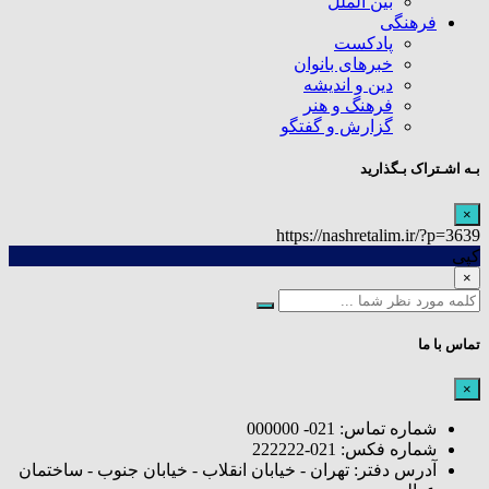
بین الملل
فرهنگی
پادکست
خبرهای بانوان
دین و اندیشه
فرهنگ و هنر
گزارش و گفتگو
بـه اشـتراک بـگذارید
×
https://nashretalim.ir/?p=3639
کپی
×
تماس با ما
×
شماره تماس: 021- 000000
شماره فکس: 021-222222
آدرس دفتر: تهران - خیابان انقلاب - خیابان جنوب - ساختمان