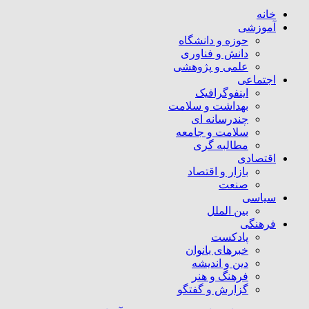
خانه
آموزشی
حوزه و دانشگاه
دانش و فناوری
علمی و پژوهشی
اجتماعی
اینفوگرافیک
بهداشت و سلامت
چندرسانه ای
سلامت و جامعه
مطالبه گری
اقتصادی
بازار و اقتصاد
صنعت
سیاسی
بین الملل
فرهنگی
پادکست
خبرهای بانوان
دین و اندیشه
فرهنگ و هنر
گزارش و گفتگو