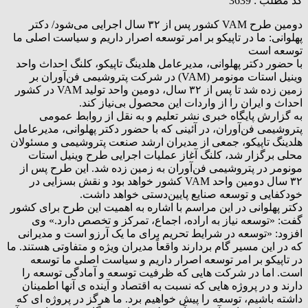
کد مطلب : 3639
دومین طرح VAM کشور پس از ۳۲ سال اجرایی می‌شود/ دکتر
پهلوانی: ما در تاپیکو بر امر توسعه اصرار داریم و سیاست اصلی ما
توسعه است
با حضور دکتر پهلوانی، مدیرعامل هلدینگ تاپیکو، کلنگ احداث واحد
وینیل استات مونومر (VAM) در شرکت پتروشیمی فن‌آوران بر
زمین زده شد تا پس از ۳۲ سال، دومین واحد تولید VAM در کشور
احداث و ایران را از واردات این محصول بی‌نیاز کند.
به گزارش پایگاه خبری نشر تعلیم و به نقل از روابط عمومی
پتروشیمی فن‌آوران، در آئینی که با حضور دکتر پهلوانی، مدیرعامل
هلدینگ تاپیکو، جمعی از مدیران ارشد صنعت پتروشیمی و مسئولان
محلی برگزار شد، کلنگ آغاز عملیات اجرایی طرح وینیل استات
مونومر در پتروشیمی فن‌آوران به زمین زده شد. این طرح پس از
۳۲ سال دومین واحد VAM کشور خواهد بود و نقش بسزایی در
خودکفایی و توسعه صنایع پایین‌دستی خواهد داشت.
دکتر پهلوانی در این مراسم با اشاره به اهمیت این طرح برای کشور
گفت: «توسعه نیاز به اراده، اجماع، تمرکز و تخصص دارد.» وی
افزود: «توسعه در شرایط تحریم برای ما یک آرزو است و مدیرانی
که در این مسیر گام بردارند واقعاً مدیران ویژه و متفاوتی هستند. ما
در تاپیکو بر امر توسعه اصرار داریم و سیاست اصلی ما توسعه
است. اما در شرکت هایی که ظرفیت توسعه و آمادگی توسعه را
دارند و در پروژه هایی که نسبت به اقتصاد و آینده ی آنها اطمینان
داشته باشیم، توسعه را پیش خواهیم برد. ما هرگز در پروژه ای که