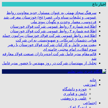
اخبار داغ
سرهنگ سجاد بهمئی به عنوان مسئول جدید معاونت روابط
عمومی و تبلیغات سپاه ولی عصر(عج) خوزستان معرفی شد
فردوسی، معمار وحدت و نگهبان پیوند ملی
اطلاعیه شماره ۳ روابط عمومی شرکت فولاد خوزستان
اطلاعیه شماره ۲ روابط عمومی شرکت فولاد خوزستان
اطلاعیه روابط عمومی شرکت فولاد خوزستان پیرامون حمله
هوایی دشمنان آمریکایی و صهیونیستی به این شرکت
بیعت مدیرعامل و کارکنان شرکت فولاد خوزستان با رهبر
سوم انقلاب، امام مجتبی خامنه ای
قائم‌مقام مدیرعامل شرکت ایده‌پردازان صنعت فولاد معارفه
شد
تجلیل از مهندسان شرکت در روز مهندس با حضور مدیرعامل
خانه
آموزشی
حوزه و دانشگاه
دانش و فناوری
علمی و پژوهشی
اجتماعی
اینفوگرافیک