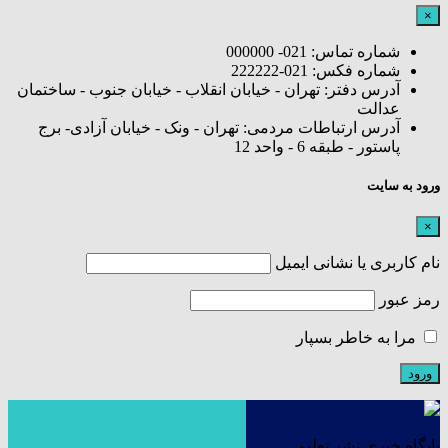
×
شماره تماس: 021- 000000
شماره فکس: 021-222222
آدرس دفتر: تهران - خیابان انقلاب - خیابان جنوب - ساختمان
عدالت
آدرس ارتباطات مردمی: تهران - ونک - خیابان آزادی- برج
پاستور - طبقه 6 - واحد 12
ورود به سایت
×
نام کاربری یا نشانی ایمیل
رمز عبور
مرا به خاطر بسپار
پایگاه خبری نشر تعلیم