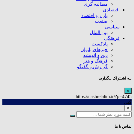
مطالبه گری
اقتصادی
بازار و اقتصاد
صنعت
سیاسی
بین الملل
فرهنگی
پادکست
خبرهای بانوان
دین و اندیشه
فرهنگ و هنر
گزارش و گفتگو
بـه اشـتراک بـگذارید
×
https://nashretalim.ir/?p=4745
کپی
×
تماس با ما