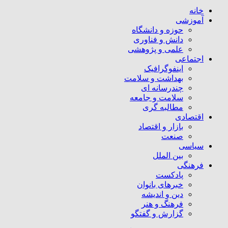
خانه
آموزشی
حوزه و دانشگاه
دانش و فناوری
علمی و پژوهشی
اجتماعی
اینفوگرافیک
بهداشت و سلامت
چندرسانه ای
سلامت و جامعه
مطالبه گری
اقتصادی
بازار و اقتصاد
صنعت
سیاسی
بین الملل
فرهنگی
پادکست
خبرهای بانوان
دین و اندیشه
فرهنگ و هنر
گزارش و گفتگو