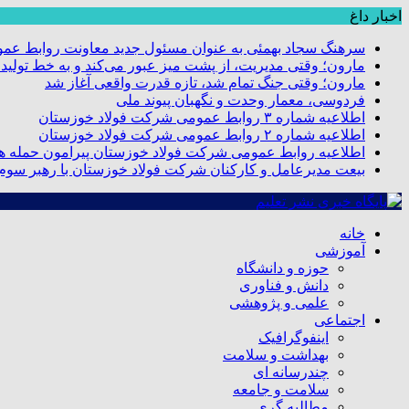
اخبار داغ
سرهنگ سجاد بهمئی به عنوان مسئول جدید معاونت روابط عم
مارون؛ وقتی مدیریت، از پشت میز عبور می‌کند و به خط تولید
مارون؛ وقتی جنگ تمام شد، تازه قدرت واقعی آغاز شد
فردوسی، معمار وحدت و نگهبان پیوند ملی
اطلاعیه شماره ۳ روابط عمومی شرکت فولاد خوزستان
اطلاعیه شماره ۲ روابط عمومی شرکت فولاد خوزستان
اطلاعیه روابط عمومی شرکت فولاد خوزستان پیرامون حمله هو
بیعت مدیرعامل و کارکنان شرکت فولاد خوزستان با رهبر سوم ا
خانه
آموزشی
حوزه و دانشگاه
دانش و فناوری
علمی و پژوهشی
اجتماعی
اینفوگرافیک
بهداشت و سلامت
چندرسانه ای
سلامت و جامعه
مطالبه گری