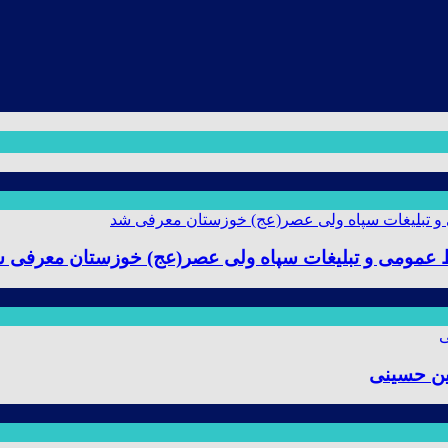
ط عمومی و تبلیغات سپاه ولی عصر(عج) خوزستان معرفی 
ین حسینی