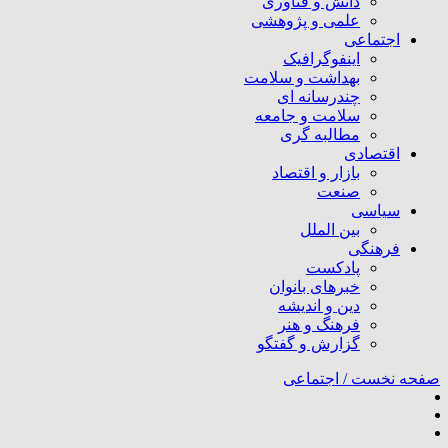
دانش و فناوری
علمی و پژوهشی
اجتماعی
اینفوگرافیک
بهداشت و سلامت
چندرسانه ای
سلامت و جامعه
مطالبه گری
اقتصادی
بازار و اقتصاد
صنعت
سیاسی
بین الملل
فرهنگی
پادکست
خبرهای بانوان
دین و اندیشه
فرهنگ و هنر
گزارش و گفتگو
صفحه نخست /
اجتماعی