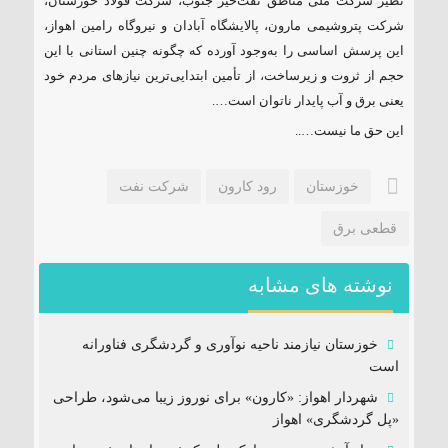
نظیر شرکت ملی مناطق نفت‌خیز جنوب، شرکت فولاد خوزستان،
شرکت پتروشیمی مارون، پالایشگاه آبادان و نیروگاه رامین اهواز،
این پرسش اساسی را به‌وجود آورده که چگونه چنین استانی با این
حجم از ثروت و زیرساخت، از تأمین ابتدایی‌ترین نیازهای مردم خود
یعنی برق و آب پایدار ناتوان است….
این حق ما نیست…..
خوزستان
رود کارون
شرکت نفت
قطعی برق
نوشته های مشابه
خوزستان نیازمند ناحیه نوآوری و گردشگری فناورانه
است
شهردار اهواز: «کارون» برای نوروز زیبا می‌شود، طراحی
«پل گردشگری» اهواز