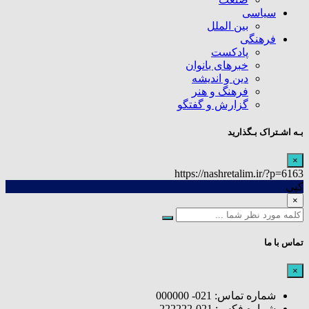
سیاسی
بین الملل
فرهنگی
پادکست
خبرهای بانوان
دین و اندیشه
فرهنگ و هنر
گزارش و گفتگو
بـه اشـتراک بـگذارید
×
https://nashretalim.ir/?p=6163
کپی
×
تماس با ما
×
شماره تماس: 021- 000000
شماره فکس: 021-222222