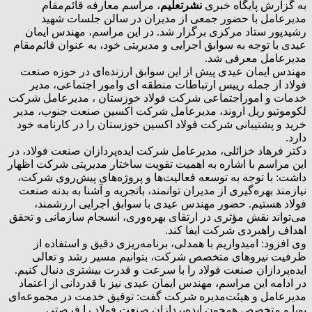
به گزارش پایگاه خبری
نشرتعلیم
، مراسم معارفه قائم‌مقام
مدیرعامل با حضور جمعی از مدیران در سالن جلسات شهید
رشیدپور ستاد مرکزی برگزار شد. در این مراسم، مهندس ایمان
عیدی با توجه به سوابق اجرایی و مدیریتی خود، به عنوان قائم‌مقام
مدیرعامل معرفی شد.
مهندس ایمان عیدی پیش از این سوابق ارزنده‌ای در حوزه صنعت
فولاد از جمله رییس ارتباطات منطقه ای وامور اجتماعی، مدیر
خدمات و اموراجتماعی شرکت فولاد خوزستان ، مدیرعامل شرکت
لکوموتیو ریل اروند، مدیرعامل شرکت اکسین صنعت جنوب، مدیر
خرید و پشتیبانی شرکت فولاد اکسین خوزستان را در کارنامه خود
دارد.
دکتر فرهاد خزائلی، مدیرعامل شرکت ایده‌پردازان صنعت فولاد، در
این مراسم با اشاره به اهمیت تقویت ساختار مدیریتی شرکت اظهار
داشت: با توجه به توسعه فعالیت‌ها و پروژه‌های پیش‌روی شرکت،
نیازمند بهره‌گیری از مدیران توانمند، باتجربه و آشنا به بدنه صنعت
فولاد هستیم. حضور مهندس عیدی با سوابق اجرایی ارزشمند،
می‌تواند نقش مؤثری در ارتقای بهره‌وری، انسجام سازمانی و تحقق
اهداف راهبردی شرکت ایفا کند.
وی افزود: امیدواریم با همدلی، برنامه‌ریزی دقیق و استفاده از
ظرفیت نیروهای متخصص شرکت، بتوانیم مسیر رشد و تعالی
ایده‌پردازان صنعت فولاد را با سرعت و قدرت بیشتری دنبال کنیم.
در ادامه این مراسم، مهندس ایمان عیدی نیز با قدردانی از اعتماد
مدیرعامل و هیئت‌مدیره شرکت گفت: توفیق خدمت در مجموعه‌ای
پویا و متخصص همچون ایده‌پردازان صنعت فولاد را فرصتی