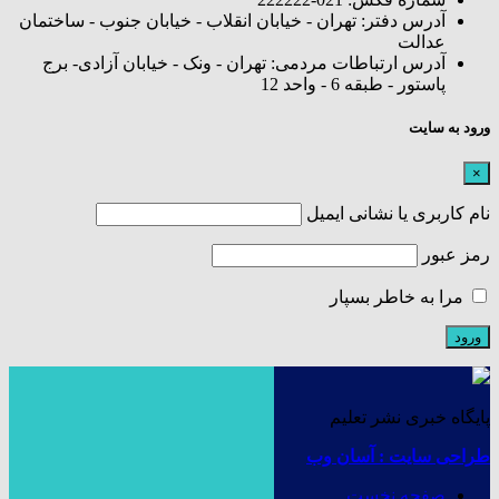
آدرس دفتر: تهران - خیابان انقلاب - خیابان جنوب - ساختمان
عدالت
آدرس ارتباطات مردمی: تهران - ونک - خیابان آزادی- برج
پاستور - طبقه 6 - واحد 12
ورود به سایت
×
نام کاربری یا نشانی ایمیل
رمز عبور
مرا به خاطر بسپار
پایگاه خبری نشر تعلیم
طراحی سایت : آسان وب
صفحه نخست