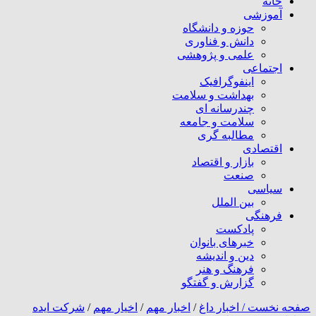
خانه
آموزشی
حوزه و دانشگاه
دانش و فناوری
علمی و پژوهشی
اجتماعی
اینفوگرافیک
بهداشت و سلامت
چندرسانه ای
سلامت و جامعه
مطالبه گری
اقتصادی
بازار و اقتصاد
صنعت
سیاسی
بین الملل
فرهنگی
پادکست
خبرهای بانوان
دین و اندیشه
فرهنگ و هنر
گزارش و گفتگو
صفحه نخست /
اخبار داغ
/
اخبار مهم
/
اخیار مهم
/
شرکت ایده