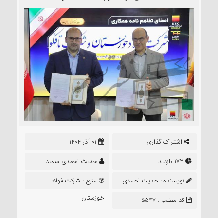
اشتراک گذاری
01 آذر 1404
173 بازدید
حدیث احمدی سعید
نویسنده :
حدیث احمدی
منبع :
شرکت فولاد
سعید
خوزستان
کد مطلب : 5547