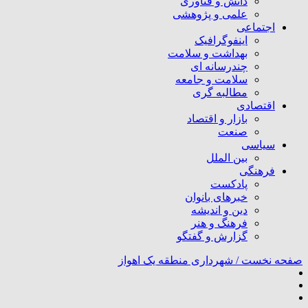
دانش و فناوری
علمی و پژوهشی
اجتماعی
اینفوگرافیک
بهداشت و سلامت
چندرسانه ای
سلامت و جامعه
مطالبه گری
اقتصادی
بازار و اقتصاد
صنعت
سیاسی
بین الملل
فرهنگی
پادکست
خبرهای بانوان
دین و اندیشه
فرهنگ و هنر
گزارش و گفتگو
صفحه نخست /
شهرداری منطقه یک اهواز