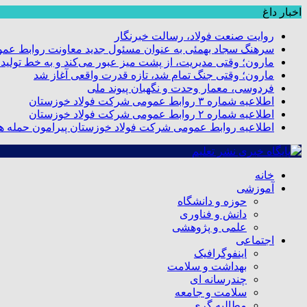
اخبار داغ
روایت صنعت فولاد،‌ رسالت خبرنگار
سرهنگ سجاد بهمئی به عنوان مسئول جدید معاونت روابط عم
مارون؛ وقتی مدیریت، از پشت میز عبور می‌کند و به خط تولید
مارون؛ وقتی جنگ تمام شد، تازه قدرت واقعی آغاز شد
فردوسی، معمار وحدت و نگهبان پیوند ملی
اطلاعیه شماره ۳ روابط عمومی شرکت فولاد خوزستان
اطلاعیه شماره ۲ روابط عمومی شرکت فولاد خوزستان
اطلاعیه روابط عمومی شرکت فولاد خوزستان پیرامون حمله هو
خانه
آموزشی
حوزه و دانشگاه
دانش و فناوری
علمی و پژوهشی
اجتماعی
اینفوگرافیک
بهداشت و سلامت
چندرسانه ای
سلامت و جامعه
مطالبه گری