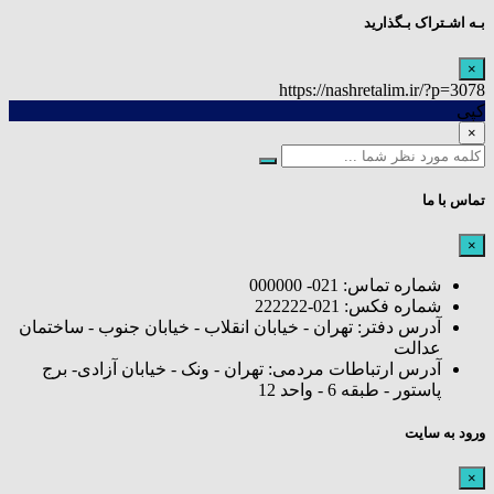
بـه اشـتراک بـگذارید
×
https://nashretalim.ir/?p=3078
کپی
×
تماس با ما
×
شماره تماس: 021- 000000
شماره فکس: 021-222222
آدرس دفتر: تهران - خیابان انقلاب - خیابان جنوب - ساختمان
عدالت
آدرس ارتباطات مردمی: تهران - ونک - خیابان آزادی- برج
پاستور - طبقه 6 - واحد 12
ورود به سایت
×