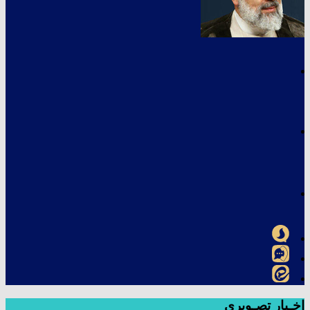
اخـبار تصـویری