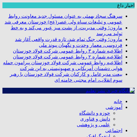
اخبار داغ
سرهنگ سجاد بهمئی به عنوان مسئول جدید معاونت روابط
عمومی و تبلیغات سپاه ولی عصر(عج) خوزستان معرفی شد
مارون؛ وقتی مدیریت، از پشت میز عبور می‌کند و به خط
تولید می‌رسد
مارون؛ وقتی جنگ تمام شد، تازه قدرت واقعی آغاز شد
فردوسی، معمار وحدت و نگهبان پیوند ملی
اطلاعیه شماره ۳ روابط عمومی شرکت فولاد خوزستان
اطلاعیه شماره ۲ روابط عمومی شرکت فولاد خوزستان
اطلاعیه روابط عمومی شرکت فولاد خوزستان پیرامون حمله
هوایی دشمنان آمریکایی و صهیونیستی به این شرکت
بیعت مدیرعامل و کارکنان شرکت فولاد خوزستان با رهبر
سوم انقلاب، امام مجتبی خامنه ای
خانه
آموزشی
حوزه و دانشگاه
دانش و فناوری
علمی و پژوهشی
اجتماعی
اینفوگرافیک