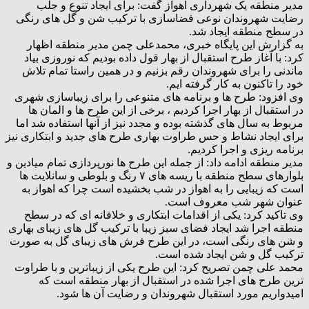
مدیر منطقه یک شهرداری اهواز گفت: برای ایجاد تنوع و جلب
رضایت شهروندان نوعی فضاسازی با ترکیب شن و گل های رنگی
در سطح منطقه ایجاد شد.
به گزارش این پایگاه خبری، محمدعلی چمن مدیر منطقه اظهار
کرد: با آغاز طرح استقبال از بهار قول داده بودیم که نوروزی بیاد
ماندنی را برای شهروندان رقم بزنیم و در همین راستا تمام تلاش
خود را تاکنون به کار گرفته ایم.
وی افزود: طرح ها و برنامه های متنوعی را برای زیباسازی شهری
در استقبال از بهار اجرا کردیم ، برخی از این طرح ها و المان ها
مربوط به سال های گذشته بوده و مجدد نیز از آنها استفاده شد اما
برای ایجاد نشاط و حس طراوت بهاری طرح های جدید و ابتکاری نیز
برنامه ریزی و اجرا کردیم.
مدیر منطقه ادامه داد: از جمله این طرح ها نورپردازی تمام میادین و
بلوارهای سطح منطقه با ریسه های ۷ رنگ و بلوطی و سانلایت ها
است که زیبایی را به اهواز در شب بخشیده است چرا که اهواز به
عنوان شهر شب معروف است.
وی تاکید کرد: یکی از اقدامات ابتکاری و خلاقانه ای که در سطح
منطقه اجرا شد ایجاد فضای سبز زیبا با ترکیب گل های زیبای بهاری
و شن های رنگی است، در این طرح فرش های زیبای گل به صورت
ترکیب گل و شن ایجاد شده است.
محمد علی چمن تصریح کرد: این طرح یکی از زیباترین و با طراوت
ترین طرح های اجرا شده در استقبال از بهار منطقه است که
امیدواریم مورد استقبال شهروندان و رضایت آن ها شود.