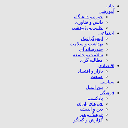
خانه
آموزشی
حوزه و دانشگاه
دانش و فناوری
علمی و پژوهشی
اجتماعی
اینفوگرافیک
بهداشت و سلامت
چندرسانه ای
سلامت و جامعه
مطالبه گری
اقتصادی
بازار و اقتصاد
صنعت
سیاسی
بین الملل
فرهنگی
پادکست
خبرهای بانوان
دین و اندیشه
فرهنگ و هنر
گزارش و گفتگو