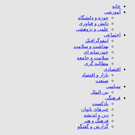
خانه
آموزشی
حوزه و دانشگاه
دانش و فناوری
علمی و پژوهشی
اجتماعی
اینفوگرافیک
بهداشت و سلامت
چندرسانه ای
سلامت و جامعه
مطالبه گری
اقتصادی
بازار و اقتصاد
صنعت
سیاسی
بین الملل
فرهنگی
پادکست
خبرهای بانوان
دین و اندیشه
فرهنگ و هنر
گزارش و گفتگو