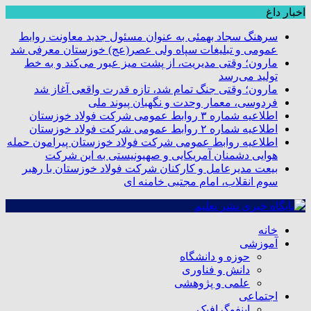
اخبار داغ
سرهنگ سجاد بهمئی به عنوان مسئول جدید معاونت روابط
عمومی و تبلیغات سپاه ولی عصر(عج) خوزستان معرفی شد
مارون؛ وقتی مدیریت، از پشت میز عبور می‌کند و به خط
تولید می‌رسد
مارون؛ وقتی جنگ تمام شد، تازه قدرت واقعی آغاز شد
فردوسی، معمار وحدت و نگهبان پیوند ملی
اطلاعیه شماره ۳ روابط عمومی شرکت فولاد خوزستان
اطلاعیه شماره ۲ روابط عمومی شرکت فولاد خوزستان
اطلاعیه روابط عمومی شرکت فولاد خوزستان پیرامون حمله
هوایی دشمنان آمریکایی و صهیونیستی به این شرکت
بیعت مدیرعامل و کارکنان شرکت فولاد خوزستان با رهبر
سوم انقلاب، امام مجتبی خامنه ای
خانه
آموزشی
حوزه و دانشگاه
دانش و فناوری
علمی و پژوهشی
اجتماعی
اینفوگرافیک