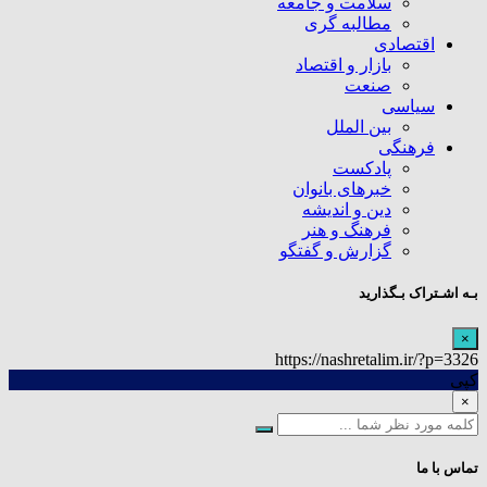
سلامت و جامعه
مطالبه گری
اقتصادی
بازار و اقتصاد
صنعت
سیاسی
بین الملل
فرهنگی
پادکست
خبرهای بانوان
دین و اندیشه
فرهنگ و هنر
گزارش و گفتگو
بـه اشـتراک بـگذارید
×
https://nashretalim.ir/?p=3326
کپی
×
تماس با ما