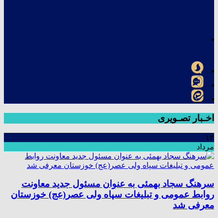
اخـبار تصـویری
۱۴
مرداد
سرهنگ سجاد بهمئی به عنوان مسئول جدید معاونت
روابط عمومی و تبلیغات سپاه ولی عصر(عج) خوزستان
معرفی شد