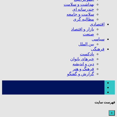
بهداشت و سلامت
چندرسانه ای
سلامت و جامعه
مطالبه گری
اقتصادی
بازار و اقتصاد
صنعت
سیاسی
بین الملل
فرهنگی
پادکست
خبرهای بانوان
دین و اندیشه
فرهنگ و هنر
گزارش و گفتگو
فهرست سایت
×