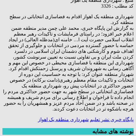
منبع :
شهرداری منطقه یک اهواز
کد مطلب : 3326
شهرداری منطقه یک اهواز اقدام به فضاسازی انتخاباتی در سطح
منطقه کرد.
به گزارش این پایگاه خبری، محمد علی چمن مدیر منطقه ضمن
اعلام خبر افزود؛ در راستای فرمایشات و تاکیدات رهبر معظم
انقلاب اسلامی حضرت آیت ا… خامنه ای(مدظله العالی) در ایجاد
حماسه با حضور گسترده مردمی در انتخابات و جلوگیری از تحقق
اهداف شوم و کارشکنی های دشمنان ایران اسلامی در دلسرد
کردن ملت ایران و بی تفاوتی نسبت به تعیین سرنوشت کشور،
شهرداری این منطقه با فضاسازی محیطی در خصوص این مهم و
آگاهی رسانی به شهروندان شریف و پرسنل زحمتکش اقدام کرد.
شهردار منطقه عنوان کرد: با توجه به حساسیت این دوره از
انتخابات و تاکیدات مقام معظم رهبری(دامت برکاته) در خصوص
حضور حداکثری در انتخابات پیش رو، شهرداری منطقه یک
فضاسازی انتخاباتی در سطح شهر به جهت حضور حداکثری مردم را
انجام داده تا فراخوان و اطلاع رسانی برای مردم شریف و همیشه
در صحنه باشد و در ضمن آحاد مردم عزیز و همشهریان را به حضور
هرچه باشکوه تر در انتخابات دعوت کردند.
پایگاه خبری نشر تعلیم
شهرداری منطقه یک اهواز
نوشته های مشابه