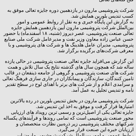
شرکت پتروشیمی مارون در یازدهمین دوره جایزه تعالی موفق به
کسب تندیس بلورین همایش شد.
به گزارش این پایگاه خبری و به نقل از روابط عمومی و امور
بین‌الملل شرکت پتروشیمی مارون آیین یازدهمین همایش جایزه
تعالی صنعت پتروشیمی، عصر دیروز (شنبه، ۱۸ اسفندماه) با حضور
حسن عباس زاده معاون وزیر نفت و مدیرعامل شرکت ملی صنایع
پتروشیمی، مدیران عامل هلدینگ ها و شرکت های پتروشیمی و با
معرفی شرکت‌های برگزیده برگزار شد.
این گزارش می‌افزاید جایزه تعالی صنعت پتروشیمی در حالی یازده
ساله شد که همچون سال های گذشته نتایج یک سال تلاش و همت
شرکت های صنعت پتروشیمی و گروهی از جامعه ذینفعان در قالب
تامین کنندگان، سازندگان و پیمانکاران در جاری سازی فرهنگ تعالی
و سرآمدی اعلام و از شرکت های برتر با اهدای لوح در سطح تقدیر
نامه و تندیس تجلیل به عمل آمد.
شرکت پتروشیمی مارون در بخش تندیس بلورین در رده بالاترین
امتیازها قرار گرفت و موفق به اخذ این تندیس شد.
جایزه تعالی یکی از اصیل‌ترین و رسمی ترین رویداد های ارزیابی
محور صنعت پتروشیمی است که تمامی روندها و فرآیندهای یکساله
شرکتهای مختلف پتروشیمی زیر ذره‌بین نظارت متخصصان و
ارزیابان خبره این صنعت قرار می‌گیرد.
روابط عمومی و امور بین‌الملل شرکت پتروشیمی مارون این