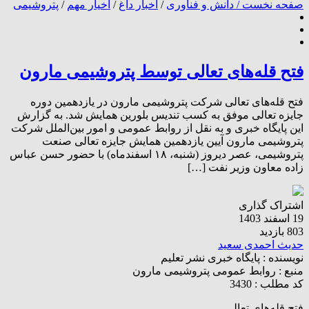
صفحه نخست /
دانش و فناوری
/
اخبار داغ
/
اخیار مهم
/
پتروشیمی
فتح‌ قله‌های تعالی توسط پتروشیمی مارون
فتح‌ قله‌های تعالی شرکت پتروشیمی مارون در یازدهمین دوره
جایزه تعالی موفق به کسب تندیس بلورین همایش شد. به گزارش
این پایگاه خبری و به نقل از روابط عمومی و امور بین‌الملل شرکت
پتروشیمی مارون آیین یازدهمین همایش جایزه تعالی صنعت
پتروشیمی، عصر دیروز (شنبه، ۱۸ اسفندماه) با حضور حسن عباس
زاده معاون وزیر نفت […]
اشتراک گذاری
19 اسفند 1403
803 بازدید
حدیث احمدی سعید
نویسنده :
پایگاه خبری نشر تعلیم
منبع :
روابط عمومی پتروشیمی مارون
کد مطلب : 3430
فتح‌ قله‌های تعالی