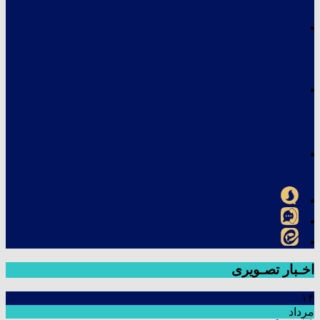
اخـبار تصـویری
۱۴
مرداد