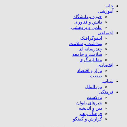
خانه
آموزشی
حوزه و دانشگاه
دانش و فناوری
علمی و پژوهشی
اجتماعی
اینفوگرافیک
بهداشت و سلامت
چندرسانه ای
سلامت و جامعه
مطالبه گری
اقتصادی
بازار و اقتصاد
صنعت
سیاسی
بین الملل
فرهنگی
پادکست
خبرهای بانوان
دین و اندیشه
فرهنگ و هنر
گزارش و گفتگو