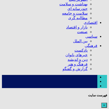
بهداشت و سلامت
چندرسانه ای
سلامت و جامعه
مطالبه گری
اقتصادی
بازار و اقتصاد
صنعت
سیاسی
بین الملل
فرهنگی
پادکست
خبرهای بانوان
دین و اندیشه
فرهنگ و هنر
گزارش و گفتگو
فهرست سایت
×