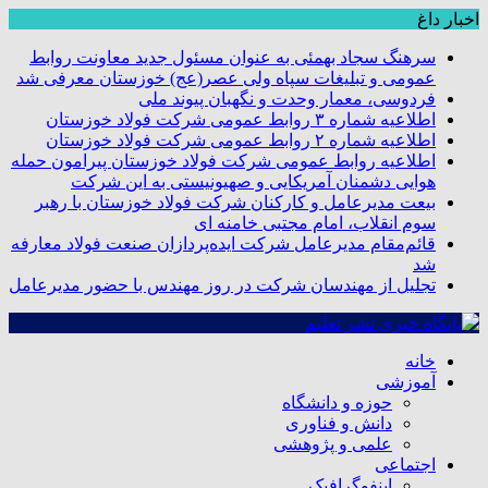
اخبار داغ
سرهنگ سجاد بهمئی به عنوان مسئول جدید معاونت روابط
عمومی و تبلیغات سپاه ولی عصر(عج) خوزستان معرفی شد
فردوسی، معمار وحدت و نگهبان پیوند ملی
اطلاعیه شماره ۳ روابط عمومی شرکت فولاد خوزستان
اطلاعیه شماره ۲ روابط عمومی شرکت فولاد خوزستان
اطلاعیه روابط عمومی شرکت فولاد خوزستان پیرامون حمله
هوایی دشمنان آمریکایی و صهیونیستی به این شرکت
بیعت مدیرعامل و کارکنان شرکت فولاد خوزستان با رهبر
سوم انقلاب، امام مجتبی خامنه ای
قائم‌مقام مدیرعامل شرکت ایده‌پردازان صنعت فولاد معارفه
شد
تجلیل از مهندسان شرکت در روز مهندس با حضور مدیرعامل
خانه
آموزشی
حوزه و دانشگاه
دانش و فناوری
علمی و پژوهشی
اجتماعی
اینفوگرافیک